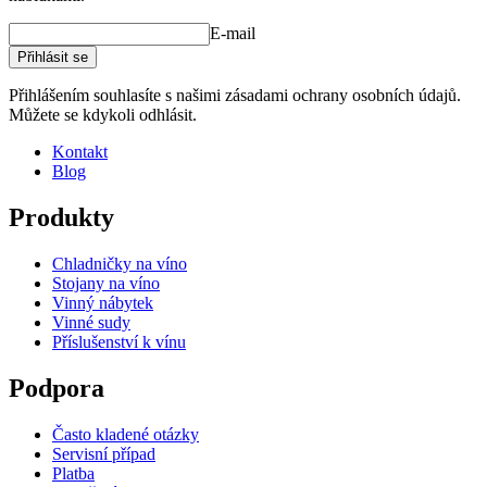
E-mail
Přihlásit se
Přihlášením souhlasíte s našimi zásadami ochrany osobních údajů.
Můžete se kdykoli odhlásit.
Kontakt
Blog
Produkty
Chladničky na víno
Stojany na víno
Vinný nábytek
Vinné sudy
Příslušenství k vínu
Podpora
Často kladené otázky
Servisní případ
Platba