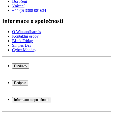
Doručení
Vrácení
+44 (0) 3308 081634
Informace o společnosti
O Wineandbarrels
Kontaktní osoby
Black Friday
Singles Day
Cyber Monday
Produkty
Chladničky na víno
Stojany na víno
Podpora
Vinný nábytek
Vinné sudy
Často kladené otázky
Příslušenství k vínu
Servisní případ
Informace o společnosti
Platba
Doručení
O Wineandbarrels
Vrácení