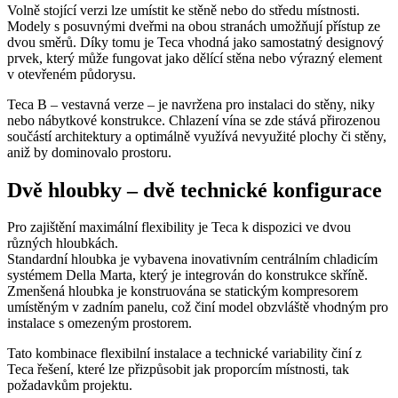
Volně stojící verzi lze umístit ke stěně nebo do středu místnosti.
Modely s posuvnými dveřmi na obou stranách umožňují přístup ze
dvou směrů. Díky tomu je Teca vhodná jako samostatný designový
prvek, který může fungovat jako dělící stěna nebo výrazný element
v otevřeném půdorysu.
Teca B – vestavná verze – je navržena pro instalaci do stěny, niky
nebo nábytkové konstrukce. Chlazení vína se zde stává přirozenou
součástí architektury a optimálně využívá nevyužité plochy či stěny,
aniž by dominovalo prostoru.
Dvě hloubky – dvě technické konfigurace
Pro zajištění maximální flexibility je Teca k dispozici ve dvou
různých hloubkách.
Standardní hloubka je vybavena inovativním centrálním chladicím
systémem Della Marta, který je integrován do konstrukce skříně.
Zmenšená hloubka je konstruována se statickým kompresorem
umístěným v zadním panelu, což činí model obzvláště vhodným pro
instalace s omezeným prostorem.
Tato kombinace flexibilní instalace a technické variability činí z
Teca řešení, které lze přizpůsobit jak proporcím místnosti, tak
požadavkům projektu.