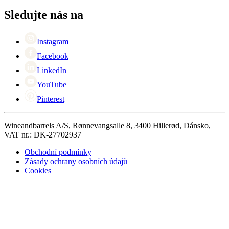
Kontaktní osoby
+44 (0) 3308 081634
Black Friday
Sledujte nás na
Singles Day
Cyber Monday
Instagram
Facebook
LinkedIn
YouTube
Pinterest
Wineandbarrels A/S, Rønnevangsalle 8, 3400 Hillerød, Dánsko,
VAT nr.: DK-27702937
Obchodní podmínky
Zásady ochrany osobních údajů
Cookies