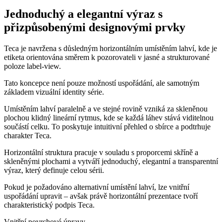
Jednoduchý a elegantní výraz s
přizpůsobenými designovými prvky
Teca je navržena s důsledným horizontálním umístěním lahví, kde je
etiketa orientována směrem k pozorovateli v jasné a strukturované
poloze label-view.
Tato koncepce není pouze možností uspořádání, ale samotným
základem vizuální identity série.
Umístěním lahví paralelně a ve stejné rovině vzniká za skleněnou
plochou klidný lineární rytmus, kde se každá láhev stává viditelnou
součástí celku. To poskytuje intuitivní přehled o sbírce a podtrhuje
charakter Teca.
Horizontální struktura pracuje v souladu s proporcemi skříně a
skleněnými plochami a vytváří jednoduchý, elegantní a transparentní
výraz, který definuje celou sérii.
Pokud je požadováno alternativní umístění lahví, lze vnitřní
uspořádání upravit – avšak právě horizontální prezentace tvoří
charakteristický podpis Teca.
Vnitřní povrchové úpravy