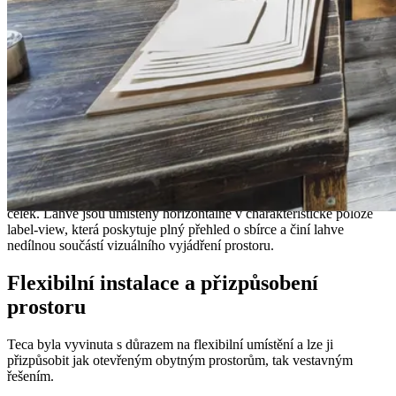
Teca
Teca spojuje tlumenou eleganci s minimalistickým výrazem, kde
široké skleněné plochy a čisté linie vytvářejí lehký a transparentní
celek. Lahve jsou umístěny horizontálně v charakteristické poloze
label-view, která poskytuje plný přehled o sbírce a činí lahve
nedílnou součástí vizuálního vyjádření prostoru.
Flexibilní instalace a přizpůsobení
prostoru
Teca byla vyvinuta s důrazem na flexibilní umístění a lze ji
přizpůsobit jak otevřeným obytným prostorům, tak vestavným
řešením.