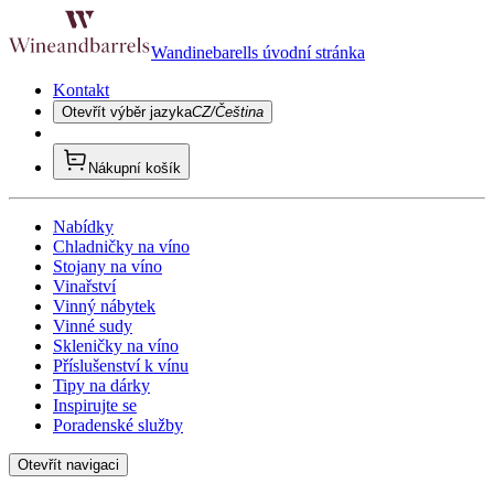
Wandinebarells úvodní stránka
Kontakt
Otevřít výběr jazyka
CZ/Čeština
Nákupní košík
Nabídky
Chladničky na víno
Stojany na víno
Vinařství
Vinný nábytek
Vinné sudy
Skleničky na víno
Příslušenství k vínu
Tipy na dárky
Inspirujte se
Poradenské služby
Otevřít navigaci