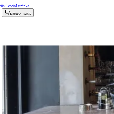
lls úvodní stránka
Nákupní košík