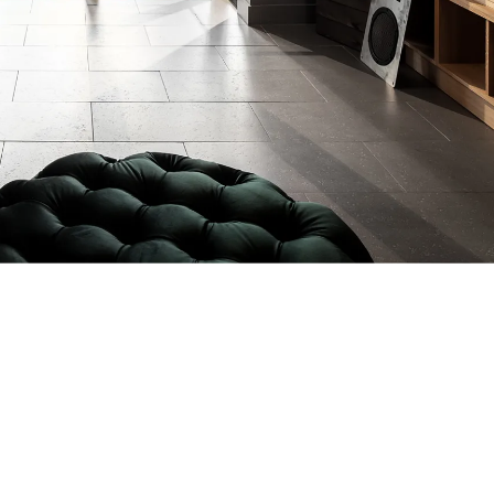
te velký výběr všech těch nejlepších značek pro milovníky vína.