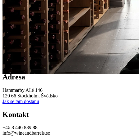
Stockholm Showroom
V našem krásném showroomu v Hammarby Sjöstad ve Stockholmu najde
Adresa
Hammarby Allé 146
120 66 Stockholm, Švédsko
Jak se tam dostanu
Kontakt
+46 8 446 889 88
info@wineandbarrels.se