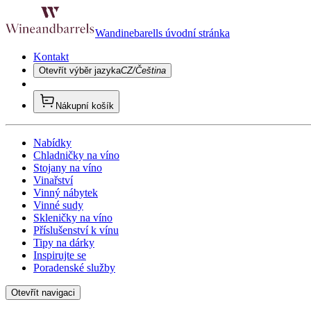
Wandinebarells úvodní stránka
Kontakt
Otevřít výběr jazyka
CZ/Čeština
Nákupní košík
Nabídky
Chladničky na víno
Stojany na víno
Vinařství
Vinný nábytek
Vinné sudy
Skleničky na víno
Příslušenství k vínu
Tipy na dárky
Inspirujte se
Poradenské služby
Otevřít navigaci