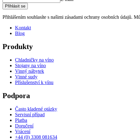
Přihlásit se
Přihlášením souhlasíte s našimi zásadami ochrany osobních údajů. Můž
Kontakt
Blog
Produkty
Chladničky na víno
Stojany na víno
Vinný nábytek
Vinné sudy
Příslušenství k vínu
Podpora
Často kladené otázky
Servisní případ
Platba
Doručení
Vrácení
+44 (0) 3308 081634