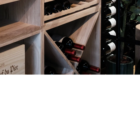
ánek. Náš tým, který se specializuje na skladování vína, vám odsud pomů
í přístupná veřejnosti. Náš tým je však k dispozici telefonicky nebo e