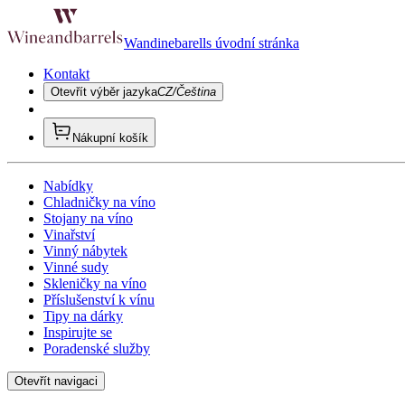
Wandinebarells úvodní stránka
Kontakt
Otevřít výběr jazyka
CZ/Čeština
Nákupní košík
Nabídky
Chladničky na víno
Stojany na víno
Vinařství
Vinný nábytek
Vinné sudy
Skleničky na víno
Příslušenství k vínu
Tipy na dárky
Inspirujte se
Poradenské služby
Otevřít navigaci