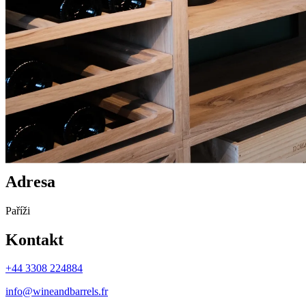
Pařížská kancelář
Naše kancelář v Paříži je důležitou součástí našich francouzských str
soukromé i firemní zákazníky. Upozorňujeme, že kancelář v Paříži nen
Adresa
Paříži
Kontakt
+44 3308 224884
info@wineandbarrels.fr