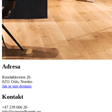
Oslo Showroom
V našem krásném showroomu v Düsseldorfu najdete velký výběr
všech těch nejlepších značek pro milovníky vína.
Adresa
Ruseløkkveien 26
0251 Oslo, Norsko
Jak se tam dostanu
Kontakt
+47 239 666 26
info@wineandbarrels.no