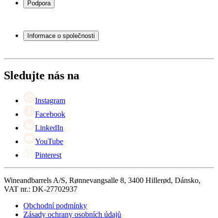
Podpora
Vinný nábytek
Vinné sudy
Často kladené otázky
Příslušenství k vínu
Servisní případ
Informace o společnosti
Platba
Doručení
O Wineandbarrels
Vrácení
Kontaktní osoby
+44 (0) 3308 081634
Black Friday
Sledujte nás na
Singles Day
Cyber Monday
Instagram
Facebook
LinkedIn
YouTube
Pinterest
Wineandbarrels A/S, Rønnevangsalle 8, 3400 Hillerød, Dánsko,
VAT nr.: DK-27702937
Obchodní podmínky
Zásady ochrany osobních údajů