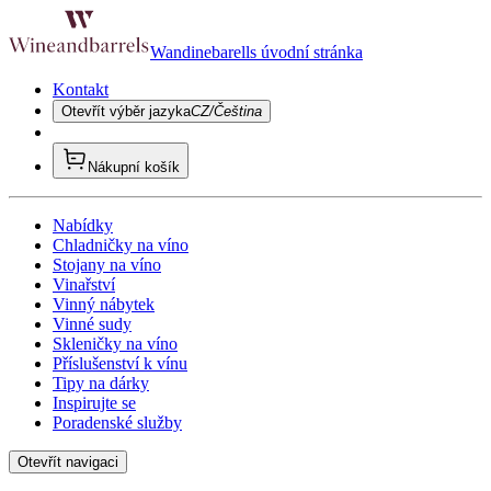
Wandinebarells úvodní stránka
Kontakt
Otevřít výběr jazyka
CZ/Čeština
Nákupní košík
Nabídky
Chladničky na víno
Stojany na víno
Vinařství
Vinný nábytek
Vinné sudy
Skleničky na víno
Příslušenství k vínu
Tipy na dárky
Inspirujte se
Poradenské služby
Otevřít navigaci