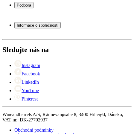
Stojany na víno
Podpora
Vinný nábytek
Vinné sudy
Často kladené otázky
Příslušenství k vínu
Servisní případ
Informace o společnosti
Platba
Doručení
O Wineandbarrels
Vrácení
Kontaktní osoby
+44 (0) 3308 081634
Black Friday
Sledujte nás na
Singles Day
Cyber Monday
Instagram
Facebook
LinkedIn
YouTube
Pinterest
Wineandbarrels A/S, Rønnevangsalle 8, 3400 Hillerød, Dánsko,
VAT nr.: DK-27702937
Obchodní podmínky