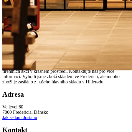
Fredericia Showroom
V našem krásném showroomu ve Fredericii najdete celých 600 m2
plných toho nejlepšího vybavení pro vaše víno. Možnost pořádání
firemních akcí v krásném prostředí. Kontaktujte nás pro více
informací. Vybrali jsme zboží skladem ve Fredericii, ale mnoho
zboží je zasíláno z našeho hlavního skladu v Hillerødu.
Adresa
Vejlevej 60
7000 Fredericia, Dánsko
Jak se tam dostanu
Kontakt