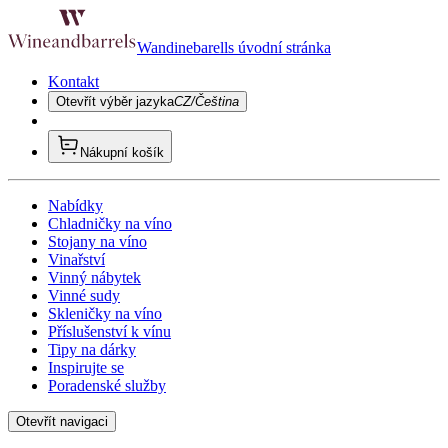
Wandinebarells úvodní stránka
Kontakt
Otevřít výběr jazyka
CZ/Čeština
Nákupní košík
Nabídky
Chladničky na víno
Stojany na víno
Vinařství
Vinný nábytek
Vinné sudy
Skleničky na víno
Příslušenství k vínu
Tipy na dárky
Inspirujte se
Poradenské služby
Otevřít navigaci