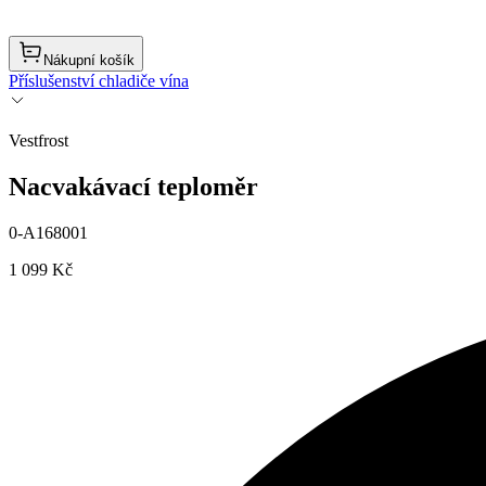
Nákupní košík
Příslušenství chladiče vína
Vestfrost
Nacvakávací teploměr
0-A168001
1 099 Kč