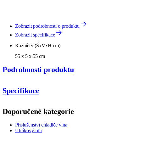
Zobrazit podrobnosti o produktu
Zobrazit specifikace
Rozměry (ŠxVxH cm)
55 x 5 x 55 cm
Podrobnosti produktu
Specifikace
Informace
Doporučené kategorie
Číslo produktu
0-A168001
Příslušenství chladiče vína
Obecné
Uhlíkový filtr
Výrobce
Vestfrost