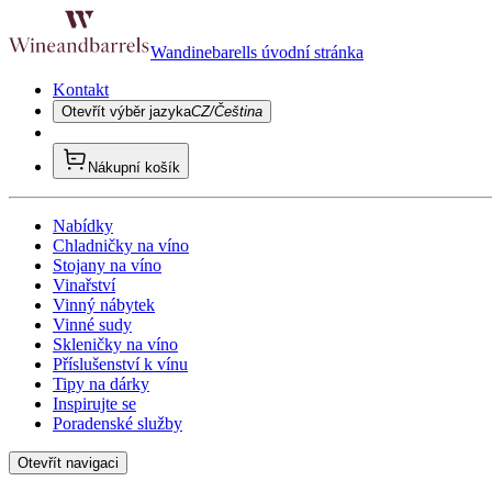
Wandinebarells úvodní stránka
Kontakt
Otevřít výběr jazyka
CZ/Čeština
Nákupní košík
Nabídky
Chladničky na víno
Stojany na víno
Vinařství
Vinný nábytek
Vinné sudy
Skleničky na víno
Příslušenství k vínu
Tipy na dárky
Inspirujte se
Poradenské služby
Otevřít navigaci