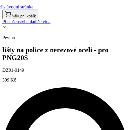
lls úvodní stránka
Nákupní košík
Příslušenství chladiče vína
Pevino
lišty na police z nerezové oceli - pro
PNG20S
DZ01-0149
399 Kč