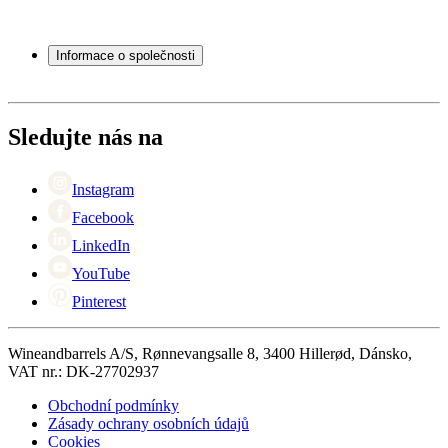
Vinné sudy
Často kladené otázky
Příslušenství k vínu
Servisní případ
Informace o společnosti
Platba
Doručení
O Wineandbarrels
Vrácení
Kontaktní osoby
+44 (0) 3308 081634
Black Friday
Sledujte nás na
Singles Day
Cyber Monday
Instagram
Facebook
LinkedIn
YouTube
Pinterest
Wineandbarrels A/S, Rønnevangsalle 8, 3400 Hillerød, Dánsko,
VAT nr.: DK-27702937
Obchodní podmínky
Zásady ochrany osobních údajů
Cookies