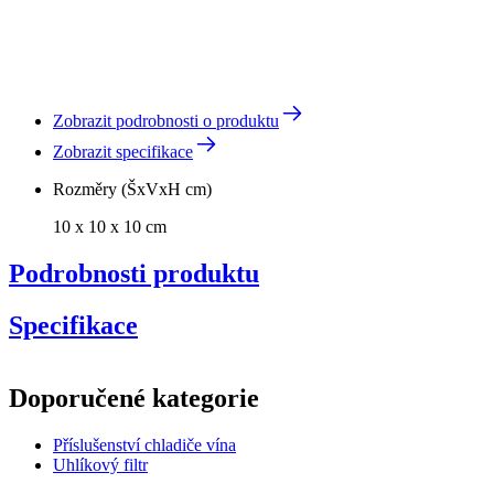
Zobrazit podrobnosti o produktu
Zobrazit specifikace
Rozměry (ŠxVxH cm)
10 x 10 x 10 cm
Podrobnosti produktu
Specifikace
Informace
Doporučené kategorie
Číslo produktu
DZ01-0149
Příslušenství chladiče vína
Obecné
Uhlíkový filtr
Výrobce
Pevino