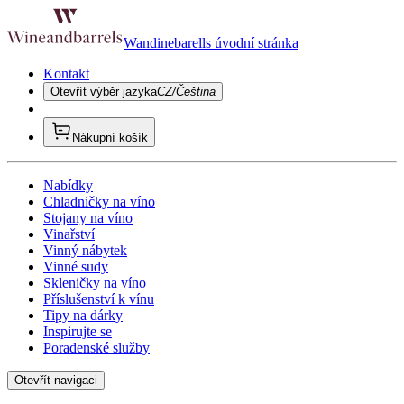
Wandinebarells úvodní stránka
Kontakt
Otevřít výběr jazyka
CZ/Čeština
Nákupní košík
Nabídky
Chladničky na víno
Stojany na víno
Vinařství
Vinný nábytek
Vinné sudy
Skleničky na víno
Příslušenství k vínu
Tipy na dárky
Inspirujte se
Poradenské služby
Otevřít navigaci