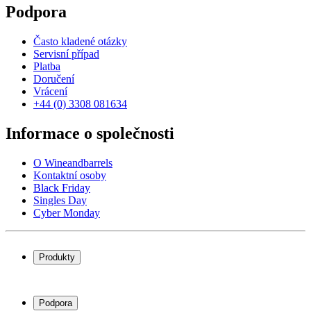
Podpora
Často kladené otázky
Servisní případ
Platba
Doručení
Vrácení
+44 (0) 3308 081634
Informace o společnosti
O Wineandbarrels
Kontaktní osoby
Black Friday
Singles Day
Cyber Monday
Produkty
Chladničky na víno
Stojany na víno
Podpora
Vinný nábytek