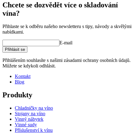
Chcete se dozvědět více o skladování
Rozměry (ŠxVxH cm)
vína?
Hmotnost (kg)
0.8
Výška (cm)
10
Přihlaste se k odběru našeho newsletteru s tipy, návody a skvělými
Šířka (cm)
10
nabídkami.
Hloubka (cm)
10
E-mail
product extension
Přihlásit se
Status When Soldout
active
Přihlášením souhlasíte s našimi zásadami ochrany osobních údajů.
Můžete se kdykoli odhlásit.
Kontakt
Blog
Produkty
Chladničky na víno
Stojany na víno
Vinný nábytek
Vinné sudy
Příslušenství k vínu