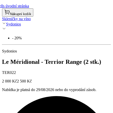
lls úvodní stránka
Nákupní košík
Skleničky na víno
Sydonios
- 20%
Sydonios
Le Méridional - Terrior Range (2 stk.)
TER022
2 000 Kč
2 500 Kč
Nabídka je platná do 29/08/2026 nebo do vyprodání zásob.