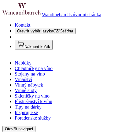
Wandinebarells úvodní stránka
Kontakt
Otevřít výběr jazyka
CZ/Čeština
Nákupní košík
Nabídky
Chladničky na víno
Stojany na víno
Vinařství
Vinný nábytek
Vinné sudy
Skleničky na víno
Příslušenství k vínu
Tipy na dárky
Inspirujte se
Poradenské služby
Otevřít navigaci