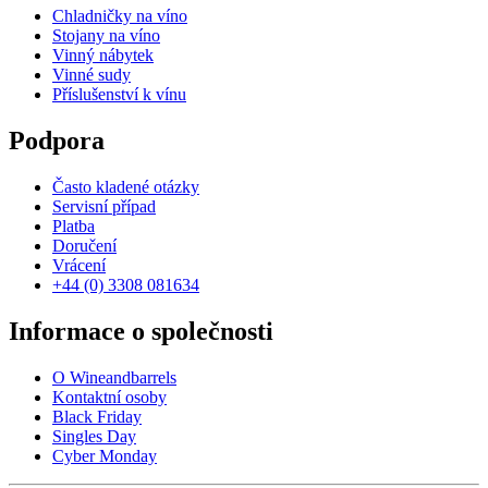
Chladničky na víno
Stojany na víno
Vinný nábytek
Vinné sudy
Příslušenství k vínu
Podpora
Často kladené otázky
Servisní případ
Platba
Doručení
Vrácení
+44 (0) 3308 081634
Informace o společnosti
O Wineandbarrels
Kontaktní osoby
Black Friday
Singles Day
Cyber Monday