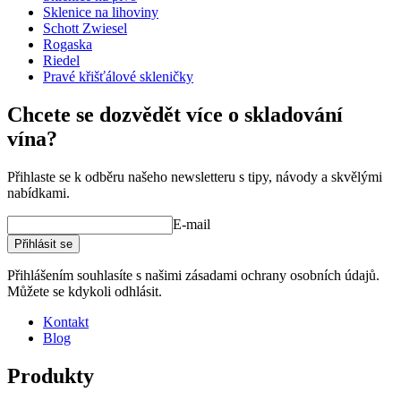
Kapacita (cl)
83
Sklenice na lihoviny
Schott Zwiesel
Ostatní
Rogaska
Riedel
Gravírování
Ne
Pravé křišťálové skleničky
Chcete se dozvědět více o skladování
vína?
Přihlaste se k odběru našeho newsletteru s tipy, návody a skvělými
nabídkami.
E-mail
Přihlásit se
Přihlášením souhlasíte s našimi zásadami ochrany osobních údajů.
Můžete se kdykoli odhlásit.
Kontakt
Extrémně tenké a lehké ústně foukané brýle.
Blog
Vyvinuto speciálně pro silná červená vína s vysokým
obsahem taninu.
Produkty
Bezolovnaté křišťálové sklo vhodné do myčky na nádobí.