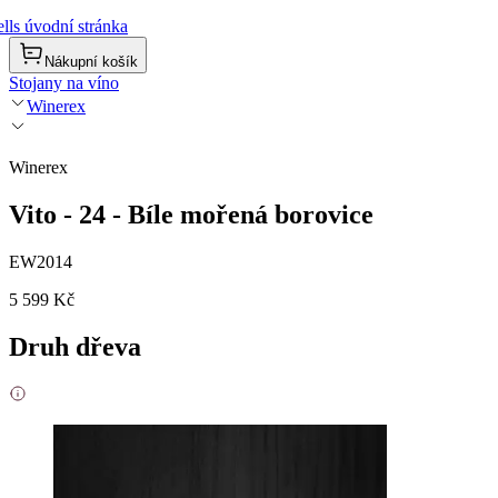
lls úvodní stránka
Nákupní košík
Stojany na víno
Winerex
Winerex
Vito - 24 - Bíle mořená borovice
EW2014
5 599 Kč
Druh dřeva