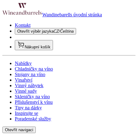
Wandinebarells úvodní stránka
Kontakt
Otevřít výběr jazyka
CZ/Čeština
Nákupní košík
Nabídky
Chladničky na víno
Stojany na víno
Vinařství
Vinný nábytek
Vinné sudy
Skleničky na víno
Příslušenství k vínu
Tipy na dárky
Inspirujte se
Poradenské služby
Otevřít navigaci