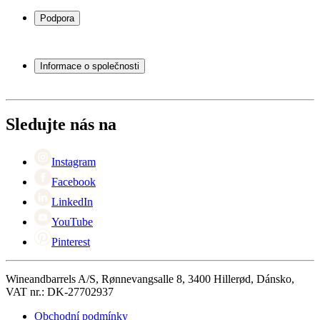
Stojany na víno
Podpora
Vinný nábytek
Vinné sudy
Často kladené otázky
Příslušenství k vínu
Servisní případ
Informace o společnosti
Platba
Doručení
O Wineandbarrels
Vrácení
Kontaktní osoby
+44 (0) 3308 081634
Black Friday
Sledujte nás na
Singles Day
Cyber Monday
Instagram
Facebook
LinkedIn
YouTube
Pinterest
Wineandbarrels A/S, Rønnevangsalle 8, 3400 Hillerød, Dánsko,
VAT nr.: DK-27702937
Obchodní podmínky