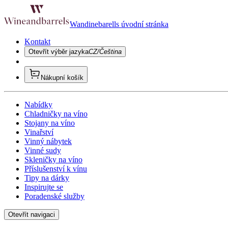
Wandinebarells úvodní stránka
Kontakt
Otevřít výběr jazyka
CZ/Čeština
Nákupní košík
Nabídky
Chladničky na víno
Stojany na víno
Vinařství
Vinný nábytek
Vinné sudy
Skleničky na víno
Příslušenství k vínu
Tipy na dárky
Inspirujte se
Poradenské služby
Otevřít navigaci