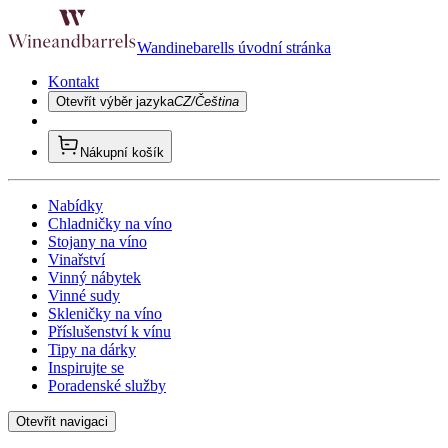
Wandinebarells úvodní stránka
Kontakt
Otevřít výběr jazyka
CZ/Čeština
Nákupní košík
Nabídky
Chladničky na víno
Stojany na víno
Vinařství
Vinný nábytek
Vinné sudy
Skleničky na víno
Příslušenství k vínu
Tipy na dárky
Inspirujte se
Poradenské služby
Otevřít navigaci