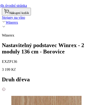
lls úvodní stránka
Nákupní košík
Stojany na víno
Winerex
Winerex
Nastavitelný podstavec Winrex - 2
moduly 136 cm - Borovice
EXZP136
3 199 Kč
Druh dřeva