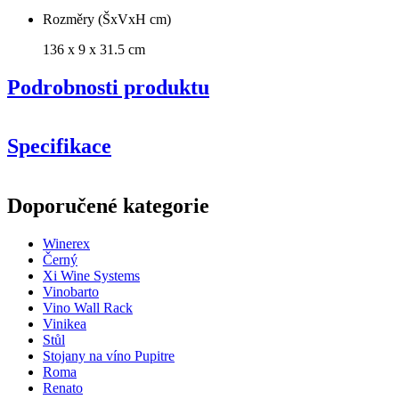
Rozměry (ŠxVxH cm)
136 x 9 x 31.5 cm
Podrobnosti produktu
Specifikace
Informace
Doporučené kategorie
Číslo produktu
EXZP136
Winerex
Obecné
Černý
Doručení
Sestaveno
Xi Wine Systems
Umístění
Podlaha
Vinobarto
Modulární
Ano
Vino Wall Rack
Úprava
Borovice
Vinikea
Stůl
Rozměry (ŠxVxH cm)
Stojany na víno Pupitre
Roma
Výška (cm)
9
Renato