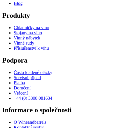
Blog
Produkty
Chladničky na víno
Stojany na víno
Vinný nábytek
Vinné sudy
Příslušenství k vínu
Podpora
Často kladené otázky
Servisní případ
Platba
Doručení
Vrácení
+44 (0) 3308 081634
Informace o společnosti
O Wineandbarrels
Kontaktní osoby