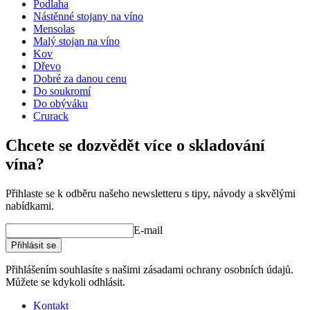
Šířka (cm)
136
Podlaha
Hloubka (cm)
31.5
Nástěnné stojany na víno
Hmotnost (kg)
5
Mensolas
Malý stojan na víno
Kov
Dřevo
Dobré za danou cenu
Do soukromí
Do obýváku
Crurack
Chcete se dozvědět více o skladování
vína?
Přihlaste se k odběru našeho newsletteru s tipy, návody a skvělými
nabídkami.
E-mail
Přihlásit se
Přihlášením souhlasíte s našimi zásadami ochrany osobních údajů.
Můžete se kdykoli odhlásit.
Kontakt