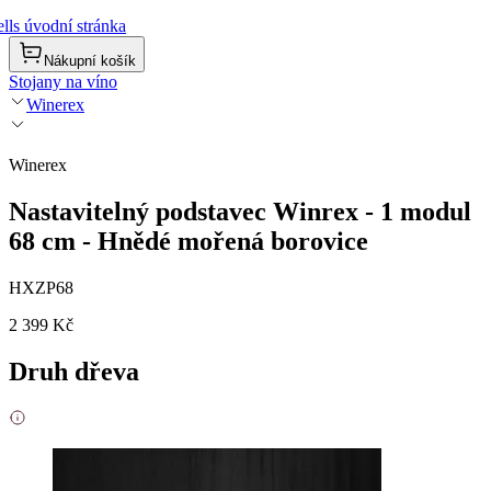
lls úvodní stránka
Nákupní košík
Stojany na víno
Winerex
Winerex
Nastavitelný podstavec Winrex - 1 modul
68 cm - Hnědé mořená borovice
HXZP68
2 399 Kč
Druh dřeva