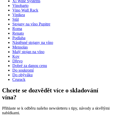
Umístění
Podlaha
Xi Wine Systems
Modulární
true
Vinobarto
Úprava
Hnědě mořená borovice
Vino Wall Rack
Doručení
Sestaveno
Vinikea
Stůl
Rozměry (ŠxVxH cm)
Stojany na víno Pupitre
Roma
Výška (cm)
9
Renato
Šířka (cm)
68
Podlaha
Hloubka (cm)
31.5
Nástěnné stojany na víno
Hmotnost (kg)
5
Mensolas
Malý stojan na víno
Kov
Dřevo
Dobré za danou cenu
Do soukromí
Do obýváku
Crurack
Chcete se dozvědět více o skladování
vína?
Přihlaste se k odběru našeho newsletteru s tipy, návody a skvělými
nabídkami.