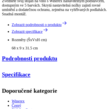
Zvedněte svůj stojan na víno s Winerex nastavitelným podstavcem,
dostupným ve 5 barvách. Skrytá nastavitelná nožky zajistí rovné
umístění a dodatečnou ochranu, zejména na vyhřívaných podlahách.
Snadná montáž.
Zobrazit podrobnosti o produktu
Zobrazit specifikace
Rozměry (ŠxVxH cm)
68 x 9 x 31.5 cm
Podrobnosti produktu
Specifikace
Informace
Doporučené kategorie
Číslo produktu
HXZP68
Winerex
Obecné
Černý