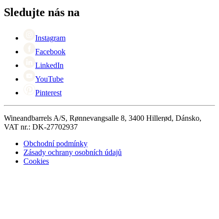
Kontaktní osoby
+44 (0) 3308 081634
Black Friday
Sledujte nás na
Singles Day
Cyber Monday
Instagram
Facebook
LinkedIn
YouTube
Pinterest
Wineandbarrels A/S, Rønnevangsalle 8, 3400 Hillerød, Dánsko,
VAT nr.: DK-27702937
Obchodní podmínky
Zásady ochrany osobních údajů
Cookies