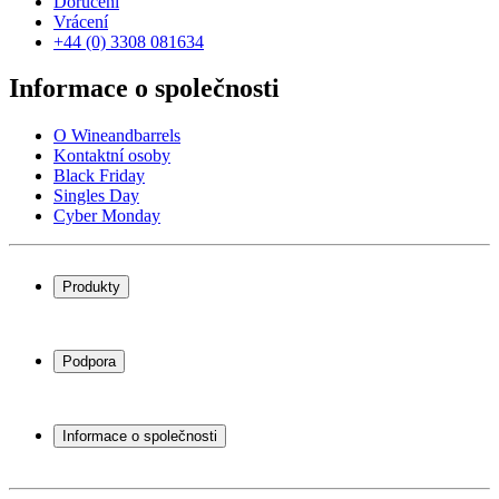
Doručení
Vrácení
+44 (0) 3308 081634
Informace o společnosti
O Wineandbarrels
Kontaktní osoby
Black Friday
Singles Day
Cyber Monday
Produkty
Chladničky na víno
Stojany na víno
Podpora
Vinný nábytek
Vinné sudy
Často kladené otázky
Příslušenství k vínu
Servisní případ
Informace o společnosti
Platba
Doručení
O Wineandbarrels
Vrácení