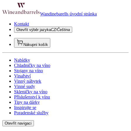
Wandinebarells úvodní stránka
Kontakt
Otevřít výběr jazyka
CZ/Čeština
Nákupní košík
Nabídky
Chladničky na víno
Stojany na víno
Vinařství
Vinný nábytek
Vinné sudy
Skleničky na víno
Příslušenství k vínu
Tipy na dárky
Inspirujte se
Poradenské služby
Otevřít navigaci