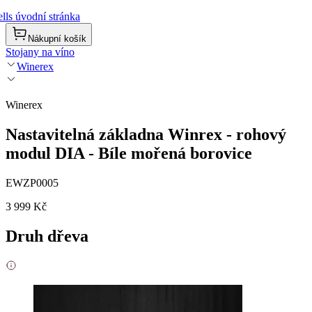
lls úvodní stránka
Nákupní košík
Stojany na víno
Winerex
Winerex
Nastavitelná základna Winrex - rohový
modul DIA - Bíle mořená borovice
EWZP0005
3 999 Kč
Druh dřeva