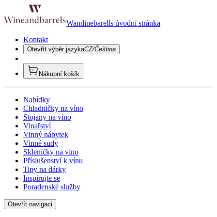
Wandinebarells úvodní stránka
Kontakt
Otevřít výběr jazyka
CZ/Čeština
Nákupní košík
Nabídky
Chladničky na víno
Stojany na víno
Vinařství
Vinný nábytek
Vinné sudy
Skleničky na víno
Příslušenství k vínu
Tipy na dárky
Inspirujte se
Poradenské služby
Otevřít navigaci