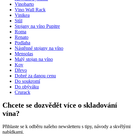
Umístění
Podlaha
Vinobarto
Modulární
true
Vino Wall Rack
Úprava
Borovice
Vinikea
Stůl
Rozměry (ŠxVxH cm)
Stojany na víno Pupitre
Roma
Výška (cm)
9
Renato
Šířka (cm)
63
Podlaha
Hloubka (cm)
31.5
Nástěnné stojany na víno
Hmotnost (kg)
5
Mensolas
Malý stojan na víno
Kov
Dřevo
Dobré za danou cenu
Do soukromí
Do obýváku
Crurack
Chcete se dozvědět více o skladování
vína?
Přihlaste se k odběru našeho newsletteru s tipy, návody a skvělými
nabídkami.