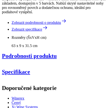
základem, dostupným v 5 barvách. Nabízí skryté nastavitelné nohy
pro rovnoměrný povrch a dodatečnou ochranu, ideální pro
podlahové vytápění.
Zobrazit podrobnosti o produktu
Zobrazit specifikace
Rozměry (ŠxVxH cm)
63 x 9 x 31.5 cm
Podrobnosti produktu
Specifikace
Informace
Doporučené kategorie
Číslo produktu
EWZP0005
Winerex
Obecné
Černý
Doručení
Sestaveno
Xi Wine Systems