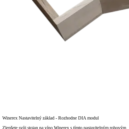
Winerex Nastavitelný základ - Rozhodne DIA modul
Zlepšete svůj stojan na víno Winerex s tímto nastavitelným rohovým