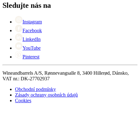
Black Friday
Sledujte nás na
Singles Day
Cyber Monday
Instagram
Facebook
LinkedIn
YouTube
Pinterest
Wineandbarrels A/S, Rønnevangsalle 8, 3400 Hillerød, Dánsko,
VAT nr.: DK-27702937
Obchodní podmínky
Zásady ochrany osobních údajů
Cookies