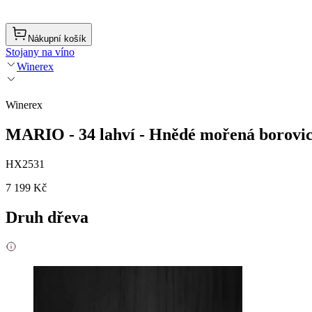
Nákupní košík
Stojany na víno
Winerex
Winerex
MARIO - 34 lahví - Hnědé mořená borovi
HX2531
7 199 Kč
Druh dřeva