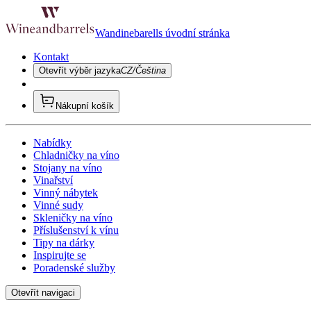
Wandinebarells úvodní stránka
Kontakt
Otevřít výběr jazyka
CZ/Čeština
Nákupní košík
Nabídky
Chladničky na víno
Stojany na víno
Vinařství
Vinný nábytek
Vinné sudy
Skleničky na víno
Příslušenství k vínu
Tipy na dárky
Inspirujte se
Poradenské služby
Otevřít navigaci