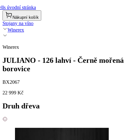
lls úvodní stránka
Nákupní košík
Stojany na víno
Winerex
Winerex
JULIANO - 126 lahví - Černě mořená
borovice
BX2067
22 999 Kč
Druh dřeva