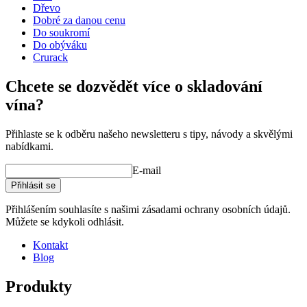
Šířka (cm)
82
Dřevo
Hloubka (cm)
64
Dobré za danou cenu
Hmotnost (kg)
48
Do soukromí
Do obýváku
Crurack
Prohlédněte si ukázky interiérového designu se stojany na víno
Chcete se dozvědět více o skladování
WINEREX zde.
vína?
Vytvořte si vlastní uspořádání s těmito moduly v našem online
nástroji pro návrh vinného sklípku (otevře se nové okno a vyžaduje
Přihlaste se k odběru našeho newsletteru s tipy, návody a skvělými
instalaci flash)
nabídkami.
E-mail
Přihlásit se
Přihlášením souhlasíte s našimi zásadami ochrany osobních údajů.
Můžete se kdykoli odhlásit.
Kontakt
Blog
Produkty