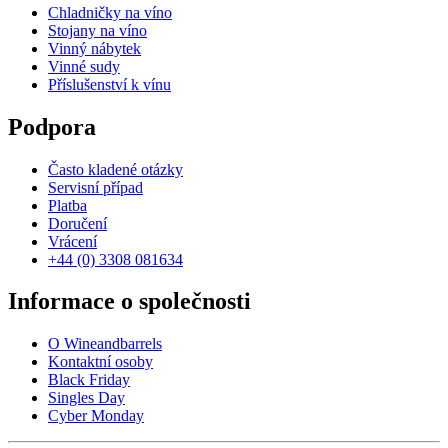
Chladničky na víno
Stojany na víno
Vinný nábytek
Vinné sudy
Příslušenství k vínu
Podpora
Často kladené otázky
Servisní případ
Platba
Doručení
Vrácení
+44 (0) 3308 081634
Informace o společnosti
O Wineandbarrels
Kontaktní osoby
Black Friday
Singles Day
Cyber Monday