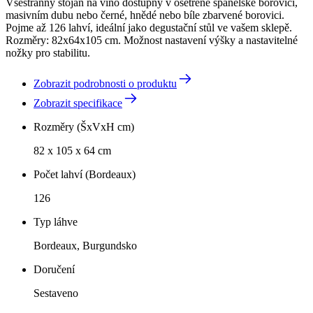
Všestranný stojan na víno dostupný v ošetřené španělské borovici,
masivním dubu nebo černé, hnědé nebo bíle zbarvené borovici.
Pojme až 126 lahví, ideální jako degustační stůl ve vašem sklepě.
Rozměry: 82x64x105 cm. Možnost nastavení výšky a nastavitelné
nožky pro stabilitu.
Zobrazit podrobnosti o produktu
Zobrazit specifikace
Rozměry (ŠxVxH cm)
82 x 105 x 64 cm
Počet lahví (Bordeaux)
126
Typ láhve
Bordeaux, Burgundsko
Doručení
Sestaveno