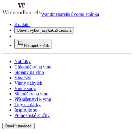
Wandinebarells úvodní stránka
Kontakt
Otevřít výběr jazyka
CZ/Čeština
Nákupní košík
Nabídky
Chladničky na víno
Stojany na víno
Vinařství
Vinný nábytek
Vinné sudy
Skleničky na víno
Příslušenství k vínu
Tipy na dárky
Inspirujte se
Poradenské služby
Otevřít navigaci