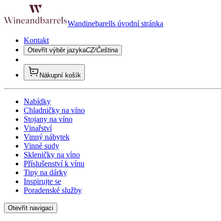
Wandinebarells úvodní stránka
Kontakt
Otevřít výběr jazyka
CZ/Čeština
Nákupní košík
Nabídky
Chladničky na víno
Stojany na víno
Vinařství
Vinný nábytek
Vinné sudy
Skleničky na víno
Příslušenství k vínu
Tipy na dárky
Inspirujte se
Poradenské služby
Otevřít navigaci