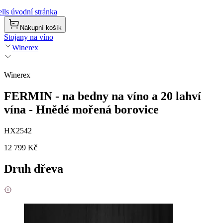
lls úvodní stránka
Nákupní košík
Stojany na víno
Winerex
Winerex
FERMIN - na bedny na víno a 20 lahví
vína - Hnědé mořená borovice
HX2542
12 799 Kč
Druh dřeva