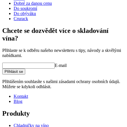
Hmotnost (kg)
40
Dobré za danou cenu
Do soukromí
Do obýváku
Všimněte si, že tento modul je o něco širší než většina ostatních
Crurack
standardních modulů řady WINEREX, které mají šířku 68 cm.
Chcete se dozvědět více o skladování
Volné dřevěné
bedny si můžete objednat zde
vína?
Prohlédněte si ukázky interiérového designu se stojany na víno
Přihlaste se k odběru našeho newsletteru s tipy, návody a skvělými
WINEREX zde.
nabídkami.
Vytvořte si vlastní uspořádání s těmito moduly v našem online
E-mail
nástroji pro návrh vinného sklípku (otevře se nové okno a vyžaduje
Přihlásit se
instalaci flash)
Přihlášením souhlasíte s našimi zásadami ochrany osobních údajů.
Můžete se kdykoli odhlásit.
Kontakt
Blog
Produkty
Chladničky na víno