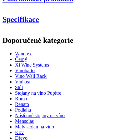
Specifikace
Informace
Doporučené kategorie
Číslo produktu
HX2542
Winerex
Obecné
Černý
Doručení
Sestaveno
Xi Wine Systems
Umístění
Podlaha
Vinobarto
Modulární
Ano
Vino Wall Rack
Vinikea
Lahve
Stůl
Stojany na víno Pupitre
Počet lahví (Bordeaux)
68
Roma
Typ láhve
Burgundsko
Renato
Podlaha
Rozměry (ŠxVxH cm)
Nástěnné stojany na víno
Mensolas
Výška (cm)
105
Malý stojan na víno
Šířka (cm)
82
Kov
Hloubka (cm)
32
Dřevo