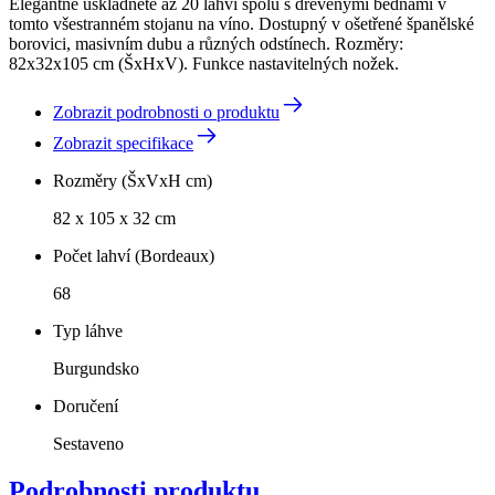
Elegantně uskladněte až 20 lahví spolu s dřevěnými bednami v
tomto všestranném stojanu na víno. Dostupný v ošetřené španělské
borovici, masivním dubu a různých odstínech. Rozměry:
82x32x105 cm (ŠxHxV). Funkce nastavitelných nožek.
Zobrazit podrobnosti o produktu
Zobrazit specifikace
Rozměry (ŠxVxH cm)
82 x 105 x 32 cm
Počet lahví (Bordeaux)
68
Typ láhve
Burgundsko
Doručení
Sestaveno
Podrobnosti produktu