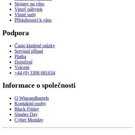
Stojany na víno
Vinný nábytek
Vinné sudy
Příslušenství k vínu
Podpora
Často kladené otázky
Servisní případ
Platba
Doručení
Vrácení
+44 (0) 3308 081634
Informace o společnosti
O Wineandbarrels
Kontaktní osoby
Black Friday
Singles Day
Cyber Monday