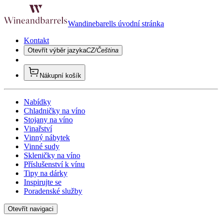
Wandinebarells úvodní stránka
Kontakt
Otevřít výběr jazyka
CZ/Čeština
Nákupní košík
Nabídky
Chladničky na víno
Stojany na víno
Vinařství
Vinný nábytek
Vinné sudy
Skleničky na víno
Příslušenství k vínu
Tipy na dárky
Inspirujte se
Poradenské služby
Otevřít navigaci