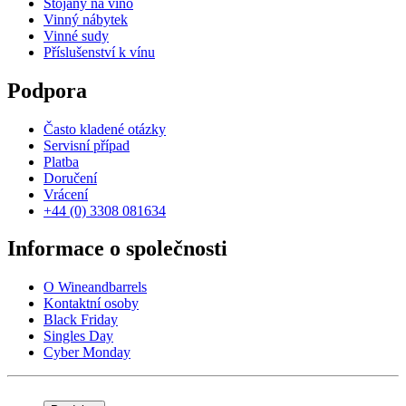
Stojany na víno
Vinný nábytek
Vinné sudy
Příslušenství k vínu
Podpora
Často kladené otázky
Servisní případ
Platba
Doručení
Vrácení
+44 (0) 3308 081634
Informace o společnosti
O Wineandbarrels
Kontaktní osoby
Black Friday
Singles Day
Cyber Monday