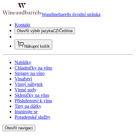
Wandinebarells úvodní stránka
Kontakt
Otevřít výběr jazyka
CZ/Čeština
Nákupní košík
Nabídky
Chladničky na víno
Stojany na víno
Vinařství
Vinný nábytek
Vinné sudy
Skleničky na víno
Příslušenství k vínu
Tipy na dárky
Inspirujte se
Poradenské služby
Otevřít navigaci