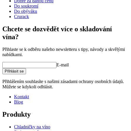
Dobré za danou cenu
Prohlédněte si ukázky interiérového designu se stojany na víno
Hmotnost (kg)
31
Do soukromí
WINEREX zde.
Do obýváku
wine racks
Crurack
Vytvořte si vlastní uspořádání s těmito moduly v našem online
Status When Soldout
active
nástroji pro návrh vinného sklípku (otevře se nové okno a vyžaduje
Chcete se dozvědět více o skladování
instalaci flash)
vína?
Přihlaste se k odběru našeho newsletteru s tipy, návody a skvělými
nabídkami.
E-mail
Přihlásit se
Přihlášením souhlasíte s našimi zásadami ochrany osobních údajů.
Můžete se kdykoli odhlásit.
Kontakt
Blog
Produkty
Chladničky na víno