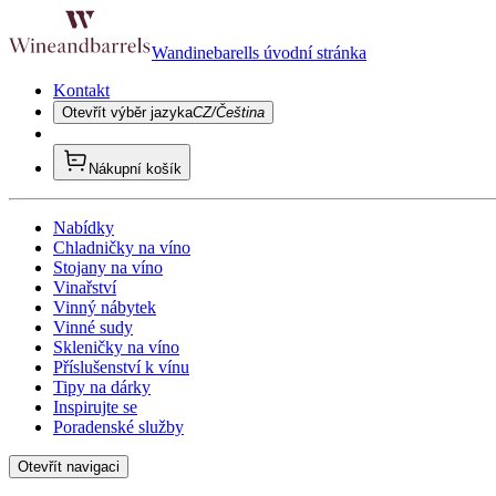
Wandinebarells úvodní stránka
Kontakt
Otevřít výběr jazyka
CZ/Čeština
Nákupní košík
Nabídky
Chladničky na víno
Stojany na víno
Vinařství
Vinný nábytek
Vinné sudy
Skleničky na víno
Příslušenství k vínu
Tipy na dárky
Inspirujte se
Poradenské služby
Otevřít navigaci