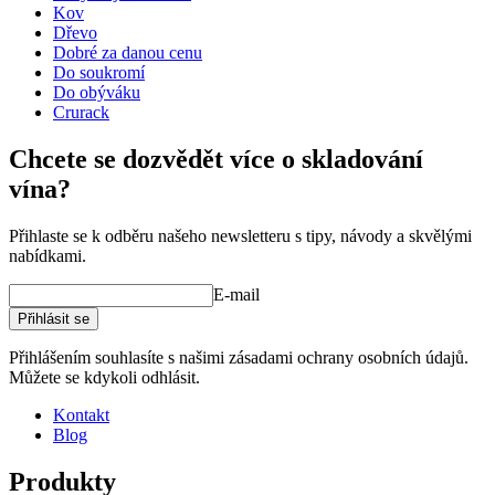
Šířka (cm)
82
Kov
standardních modulů řady WINEREX, které mají šířku 68 cm.
Hloubka (cm)
32
Dřevo
Hmotnost (kg)
40
Dobré za danou cenu
Bedny na víno na obrázku nejsou součástí dodávky.
Volné dřevěné
Do soukromí
bedny si můžete objednat zde
.
Do obýváku
Crurack
Prohlédněte si ukázky interiérového designu se stojany na víno
WINEREX zde.
Chcete se dozvědět více o skladování
Vytvořte si vlastní uspořádání s těmito moduly v našem online
vína?
nástroji pro návrh vinného sklípku (otevře se nové okno a vyžaduje
instalaci flash)
Přihlaste se k odběru našeho newsletteru s tipy, návody a skvělými
nabídkami.
E-mail
Přihlásit se
Přihlášením souhlasíte s našimi zásadami ochrany osobních údajů.
Můžete se kdykoli odhlásit.
Kontakt
Blog
Produkty