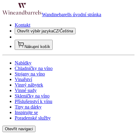
Wandinebarells úvodní stránka
Kontakt
Otevřít výběr jazyka
CZ/Čeština
Nákupní košík
Nabídky
Chladničky na víno
Stojany na víno
Vinařství
Vinný nábytek
Vinné sudy
Skleničky na víno
Příslušenství k vínu
Tipy na dárky
Inspirujte se
Poradenské služby
Otevřít navigaci