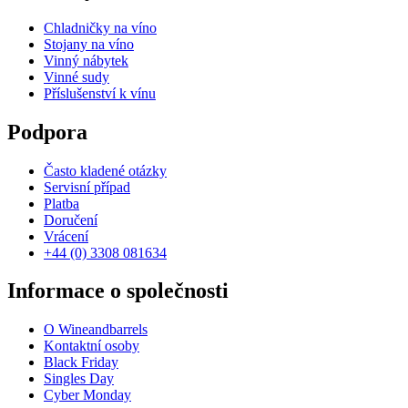
Chladničky na víno
Stojany na víno
Vinný nábytek
Vinné sudy
Příslušenství k vínu
Podpora
Často kladené otázky
Servisní případ
Platba
Doručení
Vrácení
+44 (0) 3308 081634
Informace o společnosti
O Wineandbarrels
Kontaktní osoby
Black Friday
Singles Day
Cyber Monday