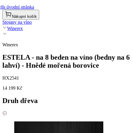
lls úvodní stránka
Nákupní košík
Stojany na víno
Winerex
Winerex
ESTELA - na 8 beden na víno (bedny na 6
lahví) - Hnědé mořená borovice
HX2541
14 199 Kč
Druh dřeva