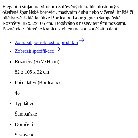
Elegantní stojan na víno pro 8 dřevěných krabic, dostupný v
ošetřené španělské borovici, masivním dubu nebo v černé, hnědé či
bílé barvě. Ukládá láhve Bordeaux, Bourgogne a šampaňské.
Rozměry: 82x32x105 cm. Dodáváno s nastavitelnými nožkami.
Poznámka: Dřevěné krabice s vínem nejsou součástí balení.
Zobrazit podrobnosti o produktu
Zobrazit specifikace
Rozměry (ŠxVxH cm)
82 x 105 x 32 cm
Počet lahví (Bordeaux)
48
Typ láhve
Šampaňské
Doručení
Sestaveno