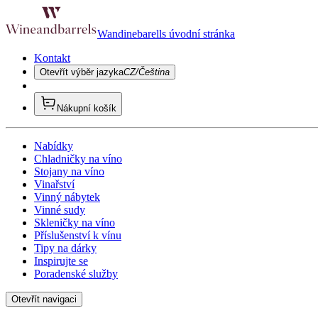
Wandinebarells úvodní stránka
Kontakt
Otevřít výběr jazyka
CZ/Čeština
Nákupní košík
Nabídky
Chladničky na víno
Stojany na víno
Vinařství
Vinný nábytek
Vinné sudy
Skleničky na víno
Příslušenství k vínu
Tipy na dárky
Inspirujte se
Poradenské služby
Otevřít navigaci