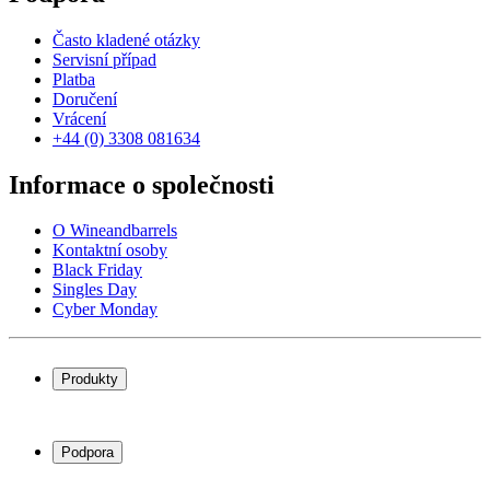
Často kladené otázky
Servisní případ
Platba
Doručení
Vrácení
+44 (0) 3308 081634
Informace o společnosti
O Wineandbarrels
Kontaktní osoby
Black Friday
Singles Day
Cyber Monday
Produkty
Chladničky na víno
Stojany na víno
Podpora
Vinný nábytek
Vinné sudy