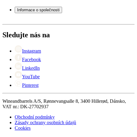
Často kladené otázky
Příslušenství k vínu
Servisní případ
Informace o společnosti
Platba
Doručení
O Wineandbarrels
Vrácení
Kontaktní osoby
+44 (0) 3308 081634
Black Friday
Sledujte nás na
Singles Day
Cyber Monday
Instagram
Facebook
LinkedIn
YouTube
Pinterest
Wineandbarrels A/S, Rønnevangsalle 8, 3400 Hillerød, Dánsko,
VAT nr.: DK-27702937
Obchodní podmínky
Zásady ochrany osobních údajů
Cookies