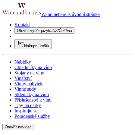
Wandinebarells úvodní stránka
Kontakt
Otevřít výběr jazyka
CZ/Čeština
Nákupní košík
Nabídky
Chladničky na víno
Stojany na víno
Vinařství
Vinný nábytek
Vinné sudy
Skleničky na víno
Příslušenství k vínu
Tipy na dárky
Inspirujte se
Poradenské služby
Otevřít navigaci