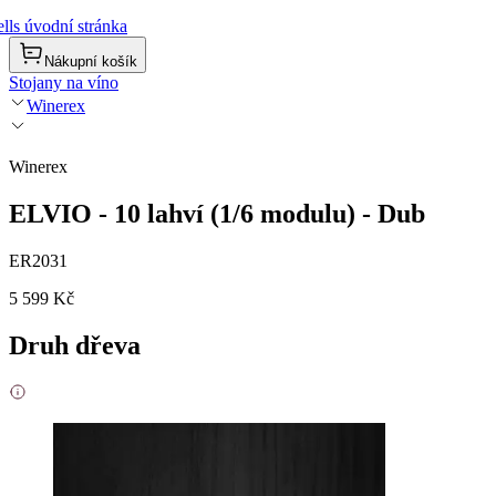
lls úvodní stránka
Nákupní košík
Stojany na víno
Winerex
Winerex
ELVIO - 10 lahví (1/6 modulu) - Dub
ER2031
5 599 Kč
Druh dřeva