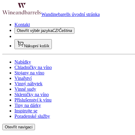
Wandinebarells úvodní stránka
Kontakt
Otevřít výběr jazyka
CZ/Čeština
Nákupní košík
Nabídky
Chladničky na víno
Stojany na víno
Vinařství
Vinný nábytek
Vinné sudy
Skleničky na víno
Příslušenství k vínu
Tipy na dárky
Inspirujte se
Poradenské služby
Otevřít navigaci