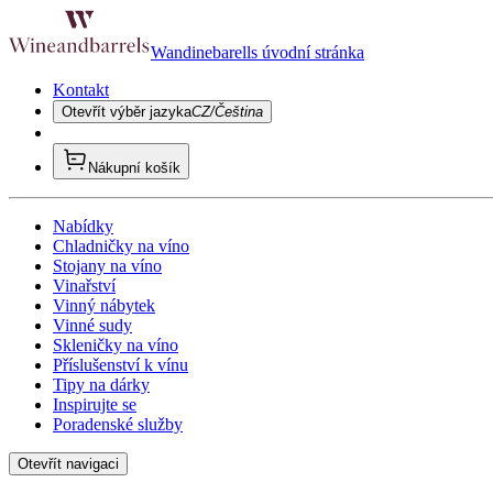
Wandinebarells úvodní stránka
Kontakt
Otevřít výběr jazyka
CZ/Čeština
Nákupní košík
Nabídky
Chladničky na víno
Stojany na víno
Vinařství
Vinný nábytek
Vinné sudy
Skleničky na víno
Příslušenství k vínu
Tipy na dárky
Inspirujte se
Poradenské služby
Otevřít navigaci