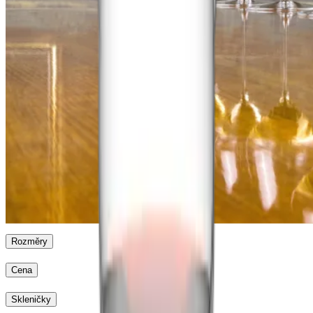
Veloce
Riedel
Veloce
Riedel Veritas
Riedel Superleggero
Riedel
Sommeliers
Riedel Extreme
Performance
Rozměry
Cena
Skleničky