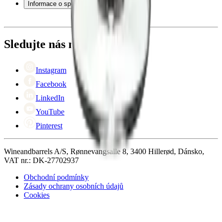
Informace o společnosti
Platba
Doručení
O Wineandbarrels
Vrácení
Kontaktní osoby
+44 (0) 3308 081634
Black Friday
Sledujte nás na
Singles Day
Cyber Monday
Instagram
Facebook
LinkedIn
YouTube
Pinterest
Wineandbarrels A/S, Rønnevangsalle 8, 3400 Hillerød, Dánsko,
VAT nr.: DK-27702937
Obchodní podmínky
Zásady ochrany osobních údajů
Cookies