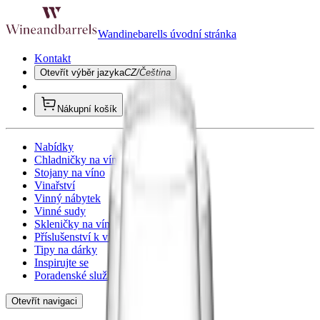
Wandinebarells úvodní stránka
Kontakt
Otevřít výběr jazyka
CZ/Čeština
Nákupní košík
Nabídky
Chladničky na víno
Stojany na víno
Vinařství
Vinný nábytek
Vinné sudy
Skleničky na víno
Příslušenství k vínu
Tipy na dárky
Inspirujte se
Poradenské služby
Otevřít navigaci