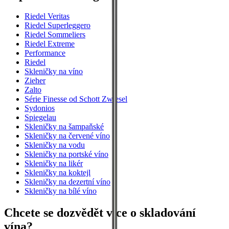
Riedel Veritas
Riedel Superleggero
Riedel Sommeliers
Riedel Extreme
Performance
Riedel
Skleničky na víno
Zieher
Zalto
Série Finesse od Schott Zwiesel
Sydonios
Spiegelau
Skleničky na šampaňské
Skleničky na červené víno
Skleničky na vodu
Skleničky na portské víno
Skleničky na likér
Skleničky na koktejl
Skleničky na dezertní víno
Skleničky na bílé víno
Chcete se dozvědět více o skladování
vína?