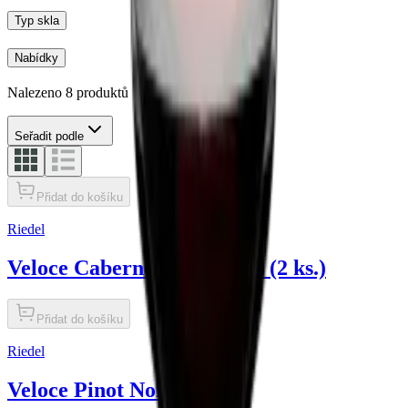
Typ skla
Nabídky
Nalezeno 8 produktů
Seřadit podle
Přidat do košíku
Riedel
Veloce Cabernet Sauvignon (2 ks.)
Přidat do košíku
Riedel
Veloce Pinot Noir (2 ks.)