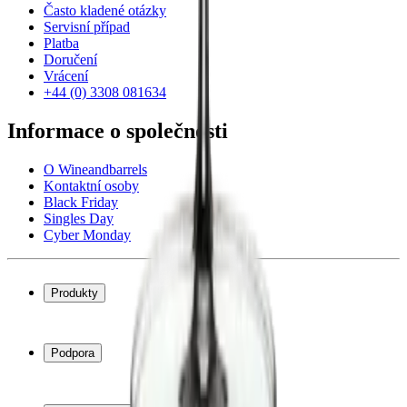
Často kladené otázky
Servisní případ
Platba
Doručení
Vrácení
+44 (0) 3308 081634
Informace o společnosti
O Wineandbarrels
Kontaktní osoby
Black Friday
Singles Day
Cyber Monday
Produkty
Chladničky na víno
Stojany na víno
Podpora
Vinný nábytek
Vinné sudy
Často kladené otázky
Příslušenství k vínu
Servisní případ