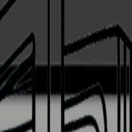
né přední sklo - integrovatelná