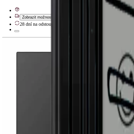
Zobrazit možnosti doručení
28 dní na odstoupení od smlouvy