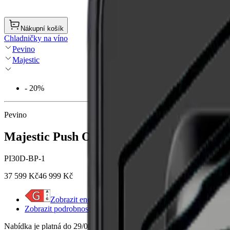
Nákupní košík
Chladničky na víno
Pevino
Majestic
- 20%
Pevino
Majestic Push Open 30 lahví - 2 zóny - čer
PI30D-BP-1
37 599 Kč
46 999 Kč
Zobrazit energetický štítek
Zobrazit podrobnosti o produktu
Nabídka je platná do 29/08/2026 nebo do vyprodání zásob.