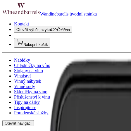
Wandinebarells úvodní stránka
Kontakt
Otevřít výběr jazyka
CZ/Čeština
Nákupní košík
Nabídky
Chladničky na víno
Stojany na víno
Vinařství
Vinný nábytek
Vinné sudy
Skleničky na víno
Příslušenství k vínu
Tipy na dárky
Inspirujte se
Poradenské služby
Otevřít navigaci