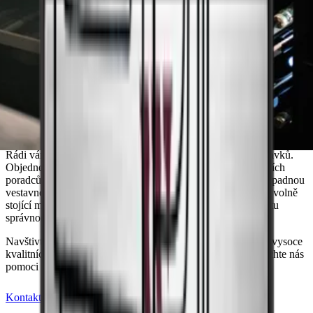
Potřebujete poradit s výběrem vinotéky,
která bude odpovídat vašim potřebám?
Rádi vám pomůžeme najít ideální řešení podle vašich požadavků.
Objednejte si schůzku s jedním z našich zkušených obchodních
poradců a získejte osobní konzultaci. Ať už potřebujete nenápadnou
vestavnou vinotéku do nově zrekonstruované kuchyně nebo volně
stojící model do sklepa, jsme připraveni vám pomoci vybrat tu
správnou vinotéku.
Navštivte jeden z našich showroomů a objevte naši nabídku vysoce
kvalitních vinoték, nebo si ještě dnes sjednejte schůzku a nechte nás
pomoci najít ideální řešení pro skladování vašeho vína.
Kontaktujte nás