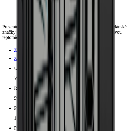
Prezentujte své láhve v této prémiové chladničce na víno od dánské
značky Pevino Noble, kde můžete skladovat až 41 lahví ve dvou
teplotních zónách.
Zobrazit podrobnosti o produktu
Zobrazit specifikace
Umístění
Volně stojící, Vestavěný
Rozměry (ŠxVxH cm)
59.5 x 82 x 56.4 cm
Počet chladicích zón
1 zóna
Počet lahví (Bordeaux)