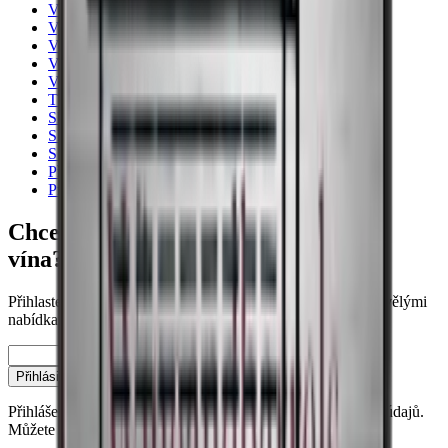
Více než 131 lahví
Vysoká - nad 150 cm
Volně stojící
Vestfrost
Vestavné chladničky na víno
Thermocold
Skříňka na šampaňské
Skříň na uskladnění vína
S minimální šířkou
Příslušenství
Pro firmy
Chcete se dozvědět více o skladování
vína?
Přihlaste se k odběru našeho newsletteru s tipy, návody a skvělými
nabídkami.
E-mail
Přihlásit se
Přihlášením souhlasíte s našimi zásadami ochrany osobních údajů.
Můžete se kdykoli odhlásit.