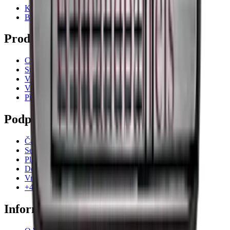
Kontakt
Blog
Produkty
Chladničky na víno
Stojany na víno
Vinný nábytek
Vinné sudy
Příslušenství k vínu
Podpora
Často kladené otázky
Servisní případ
Platba
Doručení
Vrácení
+44 (0) 3308 081634
Informace o společnosti