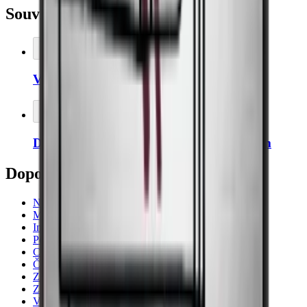
Související příslušenství
Přidat do košíku
Vlhkoměr Thermopro
Přidat do košíku
Dveře chladničky na víno s levým závěsem
Doporučené kategorie
Noble
Majestic
Imperial
Pevino
Chladničky na víno
Černá
Zrací skříň
Značky
Vícezónové