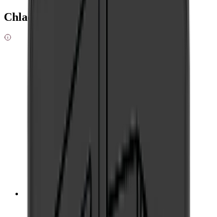
Chladicí zóny