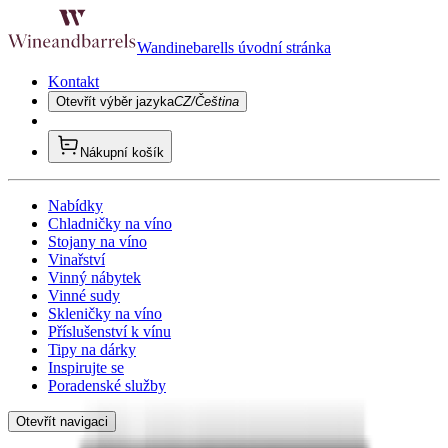
Wandinebarells úvodní stránka
Kontakt
Otevřít výběr jazyka
CZ/Čeština
Nákupní košík
Nabídky
Chladničky na víno
Stojany na víno
Vinařství
Vinný nábytek
Vinné sudy
Skleničky na víno
Příslušenství k vínu
Tipy na dárky
Inspirujte se
Poradenské služby
Otevřít navigaci