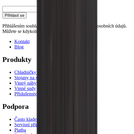
E-mail
Přihlásit se
Přihlášením souhlasíte s našimi zásadami ochrany osobních údajů.
Můžete se kdykoli odhlásit.
Kontakt
Blog
Produkty
Chladničky na víno
Stojany na víno
Vinný nábytek
Vinné sudy
Příslušenství k vínu
Podpora
Často kladené otázky
Servisní případ
Platba