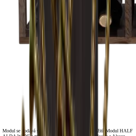
Modul se dodává smontovaný a připravený k použití. Modul HALF