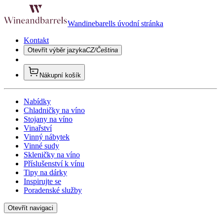
Wandinebarells úvodní stránka
Kontakt
Otevřít výběr jazyka
CZ/Čeština
Nákupní košík
Nabídky
Chladničky na víno
Stojany na víno
Vinařství
Vinný nábytek
Vinné sudy
Skleničky na víno
Příslušenství k vínu
Tipy na dárky
Inspirujte se
Poradenské služby
Otevřít navigaci