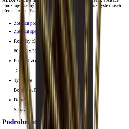
ALDA WIDE s místem pro 15 lahví v barvě Bordeaux a Alsace
umožňuje snadný přístup k jednotlivým lahvím, aniž byste museli
přemisťovat další. Nevhodné pro široké láhve.
Zobrazit podrobnosti o produktu
Zobrazit specifikace
Rozměry (ŠxVxH cm)
60 x 30 x 30 cm
Počet lahví (Bordeaux)
15
Typ láhve
Bordeaux, Ryzlink
Doručení
Sestaveno
Podrobnosti produktu