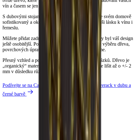
tvrdé dřevo, které vytváří nadčasové řešení pro skladování vašich
Hmotnost (kg)
6.29
vín a časem se jen zkrášluje.
S dubovými stojany na víno Caverack vytvoříte ve svém domově
sofistikovaný a okouzlující vzhled, který odráží vaši lásku k vínu i
řemeslu.
Můžete přidat zadní desku nebo soklovou lištu, aby byl váš design
ještě osobitější. Pokud máte zvláštní přání ohledně výběru dřeva,
povrchových úprav a velikostí, rádi vám pomůžeme.
Přesný vzhled a povrch dřeva se může lišit od obrázků. Dřevo je
„organický“ materiál, a proto se jeho velikost může lišit až o +/- 2
mm v důsledku různých teplot a vlhkosti v domě.
Podívejte se na Caverack v provedení
Viz Caverack v dubu a
černé barvě
Louise