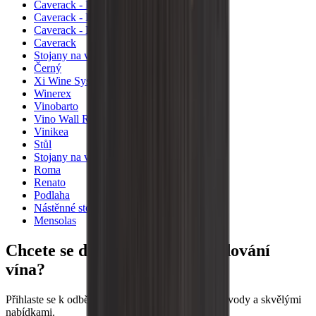
Caverack - Pálená borovice
Caverack - Dub
Caverack - Borovice
Caverack
Stojany na víno
Černý
Xi Wine Systems
Winerex
Vinobarto
Vino Wall Rack
Vinikea
Stůl
Stojany na víno Pupitre
Roma
Renato
Podlaha
Nástěnné stojany na víno
Mensolas
Chcete se dozvědět více o skladování
vína?
Přihlaste se k odběru našeho newsletteru s tipy, návody a skvělými
nabídkami.