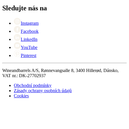
Kontaktní osoby
+44 (0) 3308 081634
Black Friday
Sledujte nás na
Singles Day
Cyber Monday
Instagram
Facebook
LinkedIn
YouTube
Pinterest
Wineandbarrels A/S, Rønnevangsalle 8, 3400 Hillerød, Dánsko,
VAT nr.: DK-27702937
Obchodní podmínky
Zásady ochrany osobních údajů
Cookies