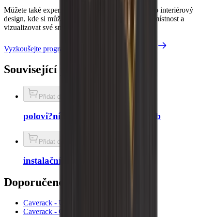
Můžete také experimentovat s naším nástrojem pro interiérový
design, kde si můžete vyzdobit vlastní vinařskou místnost a
vizualizovat své sny.
Vyzkoušejte program kreslení
Domluvit termín
Související příslušenství
Přidat do košíku
polovi?ní zadní deska - Uzený dub
Přidat do košíku
instalační šrouby
Doporučené kategorie
Caverack - Uzený dub
Caverack - Černá