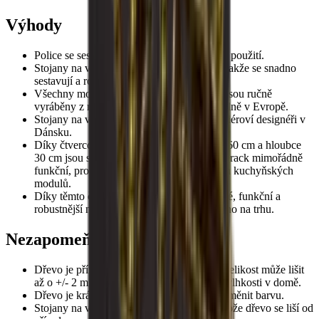
Výhody
Police se sestaví tak, aby byly připraveny k použití.
Stojany na víno Caverack jsou modulární, takže se snadno
sestavují a rozšiřují podle potřeby.
Všechny moduly a příslušenství Caverack jsou ručně
vyráběny z masivního dřeva v truhlářské dílně v Evropě.
Stojany na víno Caverack navrhli naši interiéroví designéři v
Dánsku.
Díky čtvercovému rámu o rozměrech 60 x 60 cm a hloubce
30 cm jsou standardní stojany na víno Caverack mimořádně
funkční, protože se hodí do vašich ostatních kuchyňských
modulů.
Díky těmto čtvercovým policím jsou stylové, funkční a
robustnější než mnoho jiných stojanů na víno na trhu.
Nezapomeňte
Dřevo je přírodní produkt, a proto se jeho velikost může lišit
až o +/- 2 mm v důsledku různých teplot a vlhkosti v domě.
Dřevo je krásné, ale materiál může časem změnit barvu.
Stojany na víno se mohou lišit barvou, protože dřevo se liší od