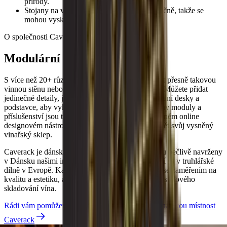
přírody.
Stojany na víno Caverack jsou vyrobeny ručně, takže se
mohou vyskytnout odchylky.
O společnosti Caverack
Modulární dánský design
S více než 20+ různými moduly si můžete vytvořit přesně takovou
vinnou stěnu nebo vinnou místnost, jakou chcete. Můžete přidat
jedinečné detaily, jako jsou držáky na sklenice, zadní desky a
podstavce, aby vyhovovaly vašim přáním. Všechny moduly a
příslušenství jsou také k dispozici v našem bezplatném online
designovém nástroji, pokud chcete hned začít stavět svůj vysněný
vinařský sklep.
Caverack je dánská značka a všechny moduly jsou pečlivě navrženy
v Dánsku našimi interiérovými designéry. Vyrábějí se v truhlářské
dílně v Evropě. Každý stojan na víno je vytvořen se zaměřením na
kvalitu a estetiku, aby vyhovoval vašim potřebám stylového
skladování vína.
Rádi vám pomůžeme navrhnout a postavit vaši vinařskou místnost
Caverack