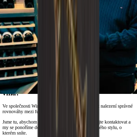
Doporučení Wineandbarrels
Sníte o dokonalém řešení pro skladování
vína?
Ve společnosti Wineandbarrels chápeme důležitost nalezení správné
rovnováhy mezi funkčností a estetikou.
Jsme tu, abychom vám pomohli, takže nás neváhejte kontaktovat a
my se ponoříme do vašich přání, potřeb a jedinečného stylu, o
kterém sníte.