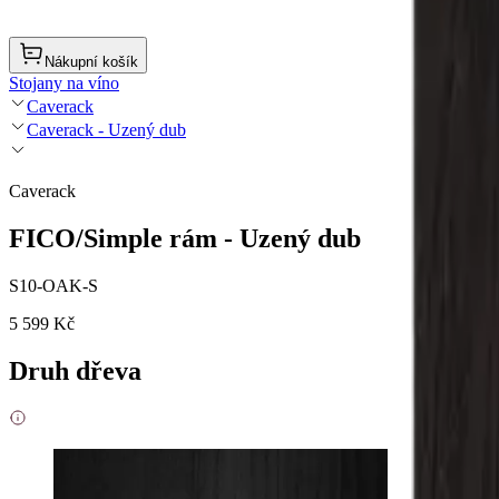
Nákupní košík
Stojany na víno
Caverack
Caverack - Uzený dub
Caverack
FICO/Simple rám - Uzený dub
S10-OAK-S
5 599 Kč
Druh dřeva