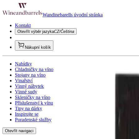
Wandinebarells úvodní stránka
Kontakt
Otevřít výběr jazyka
CZ/Čeština
Nákupní košík
Nabídky
Chladničky na víno
Stojany na víno
Vinařství
Vinný nábytek
Vinné sudy
Skleničky na víno
Příslušenství k vínu
Tipy na dárky
Inspirujte se
Poradenské služby
Otevřít navigaci