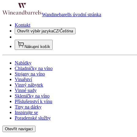
Wandinebarells úvodní stránka
Kontakt
Otevřít výběr jazyka
CZ/Čeština
Nákupní košík
Nabídky
Chladničky na víno
Stojany na víno
Vinařství
Vinný nábytek
Vinné sudy
Skleničky na víno
Příslušenství k vínu
Tipy na dárky
Inspirujte se
Poradenské služby
Otevřít navigaci