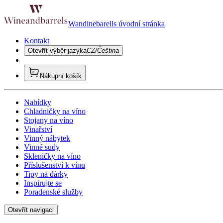
Wandinebarells úvodní stránka
Kontakt
Otevřít výběr jazyka
CZ/Čeština
Nákupní košík
Nabídky
Chladničky na víno
Stojany na víno
Vinařství
Vinný nábytek
Vinné sudy
Skleničky na víno
Příslušenství k vínu
Tipy na dárky
Inspirujte se
Poradenské služby
Otevřít navigaci