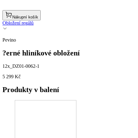
Nákupní košík
Obložení regálů
Pevino
?erné hliníkové obložení
12x_DZ01-0062-1
5 299 Kč
Produkty v balení