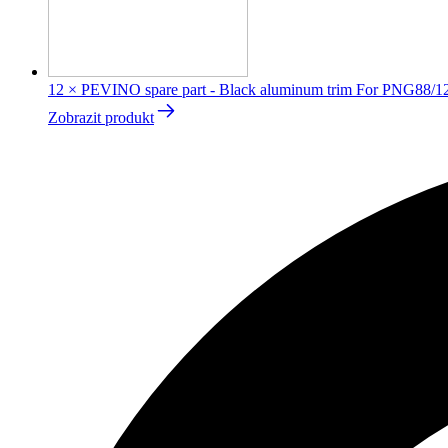
12
×
PEVINO spare part - Black aluminum trim For PNG88/1
Zobrazit produkt