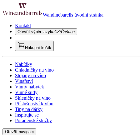
Wandinebarells úvodní stránka
Kontakt
Otevřít výběr jazyka
CZ/Čeština
Nákupní košík
Nabídky
Chladničky na víno
Stojany na víno
Vinařství
Vinný nábytek
Vinné sudy
Skleničky na víno
Příslušenství k vínu
Tipy na dárky
Inspirujte se
Poradenské služby
Otevřít navigaci