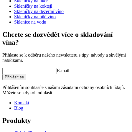
Skleničky na likér
Skleničky na koktejl
Ostatní
Skleničky na dezertní víno
Skleničky na bílé víno
Gravírování
Ne
Sklenice na vodu
Chcete se dozvědět více o skladování
vína?
Zjist?te více o tom, jak správn? pe?ovat o své sklenky
Přihlaste se k odběru našeho newsletteru s tipy, návody a skvělými
nabídkami.
E-mail
Přihlásit se
Přihlášením souhlasíte s našimi zásadami ochrany osobních údajů.
Můžete se kdykoli odhlásit.
Kontakt
Blog
Produkty