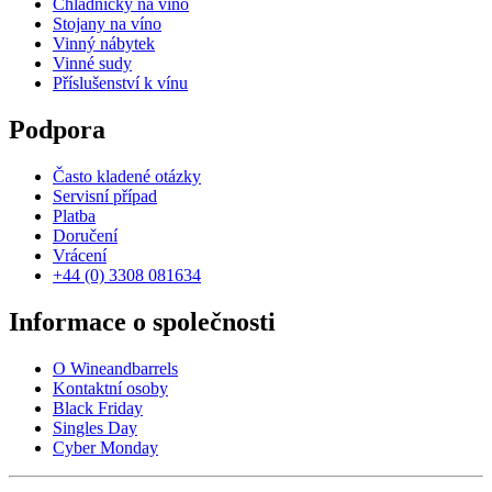
Chladničky na víno
Stojany na víno
Vinný nábytek
Vinné sudy
Příslušenství k vínu
Podpora
Často kladené otázky
Servisní případ
Platba
Doručení
Vrácení
+44 (0) 3308 081634
Informace o společnosti
O Wineandbarrels
Kontaktní osoby
Black Friday
Singles Day
Cyber Monday