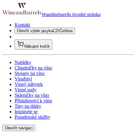
Wandinebarells úvodní stránka
Kontakt
Otevřít výběr jazyka
CZ/Čeština
Nákupní košík
Nabídky
Chladničky na víno
Stojany na víno
Vinařství
Vinný nábytek
Vinné sudy
Skleničky na víno
Příslušenství k vínu
Tipy na dárky
Inspirujte se
Poradenské služby
Otevřít navigaci