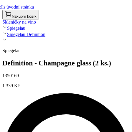
lls úvodní stránka
Nákupní košík
Skleničky na víno
Spiegelau
Spiegelau Definition
Spiegelau
Definition - Champagne glass (2 ks.)
1350169
1 339 Kč