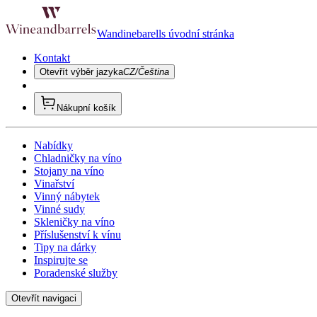
Wandinebarells úvodní stránka
Kontakt
Otevřít výběr jazyka
CZ/Čeština
Nákupní košík
Nabídky
Chladničky na víno
Stojany na víno
Vinařství
Vinný nábytek
Vinné sudy
Skleničky na víno
Příslušenství k vínu
Tipy na dárky
Inspirujte se
Poradenské služby
Otevřít navigaci