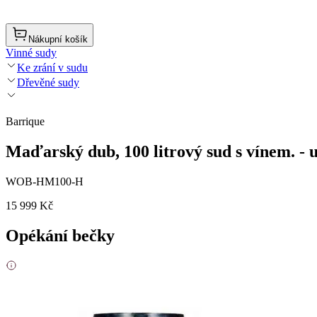
Nákupní košík
Vinné sudy
Ke zrání v sudu
Dřevěné sudy
Barrique
Maďarský dub, 100 litrový sud s vínem. - 
WOB-HM100-H
15 999 Kč
Opékání bečky