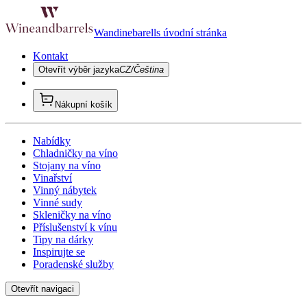
Wandinebarells úvodní stránka
Kontakt
Otevřít výběr jazyka
CZ/Čeština
Nákupní košík
Nabídky
Chladničky na víno
Stojany na víno
Vinařství
Vinný nábytek
Vinné sudy
Skleničky na víno
Příslušenství k vínu
Tipy na dárky
Inspirujte se
Poradenské služby
Otevřít navigaci