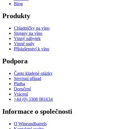
Blog
Produkty
Chladničky na víno
Stojany na víno
Vinný nábytek
Vinné sudy
Příslušenství k vínu
Podpora
Často kladené otázky
Servisní případ
Platba
Doručení
Vrácení
+44 (0) 3308 081634
Informace o společnosti
O Wineandbarrels
Kontaktní osoby