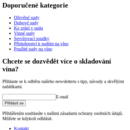
Doporučené kategorie
Číslo produktu
WOB-HM10
Dřevěné sudy
Rozměry (ŠxVxH cm)
Dubové sudy
Hmotnost (kg)
8.2
Ke zrání v sudu
Výška (cm)
30
Vinné sudy
Šířka (cm)
30
Servírovací soudky
Hloubka (cm)
30
Příslušenství k sudům na víno
Použité sudy na víno
Chcete se dozvědět více o skladování
vína?
Přihlaste se k odběru našeho newsletteru s tipy, návody a skvělými
nabídkami.
E-mail
Přihlásit se
Přihlášením souhlasíte s našimi zásadami ochrany osobních údajů.
Můžete se kdykoli odhlásit.
Kontakt