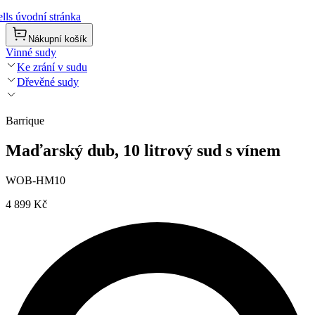
lls úvodní stránka
Nákupní košík
Vinné sudy
Ke zrání v sudu
Dřevěné sudy
Barrique
Maďarský dub, 10 litrový sud s vínem
WOB-HM10
4 899 Kč