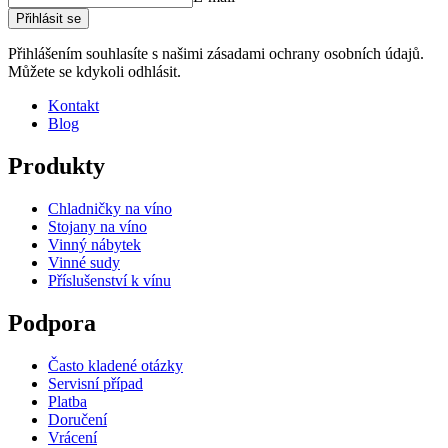
Hmotnost (kg)
0.2
Přihlásit se
Přihlášením souhlasíte s našimi zásadami ochrany osobních údajů.
Můžete se kdykoli odhlásit.
Kontakt
Blog
Produkty
Chladničky na víno
Stojany na víno
Vinný nábytek
Vinné sudy
Příslušenství k vínu
Podpora
Často kladené otázky
Servisní případ
Platba
Doručení
Vrácení