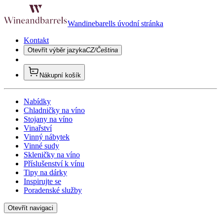
Wandinebarells úvodní stránka
Kontakt
Otevřít výběr jazyka
CZ/Čeština
Nákupní košík
Nabídky
Chladničky na víno
Stojany na víno
Vinařství
Vinný nábytek
Vinné sudy
Skleničky na víno
Příslušenství k vínu
Tipy na dárky
Inspirujte se
Poradenské služby
Otevřít navigaci