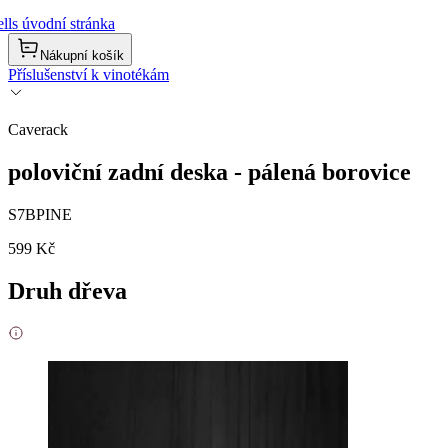
lls úvodní stránka
Nákupní košík
Příslušenství k vinotékám
Caverack
poloviční zadní deska - pálená borovice
S7BPINE
599 Kč
Druh dřeva