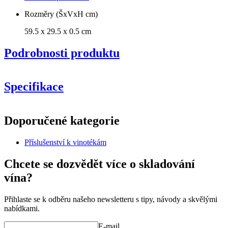
Rozměry (ŠxVxH cm)
59.5 x 29.5 x 0.5 cm
Podrobnosti produktu
Specifikace
Informace
Doporučené kategorie
Číslo produktu
S7BPINE
Příslušenství k vinotékám
Obecné
Výrobce
Caverack
Chcete se dozvědět více o skladování
Úprava
Opálené borovicové dřevo
vína?
Rozměry (ŠxVxH cm)
Přihlaste se k odběru našeho newsletteru s tipy, návody a skvělými
Výška (cm)
29.5
nabídkami.
Šířka (cm)
59.5
Hloubka (cm)
0.5
E-mail