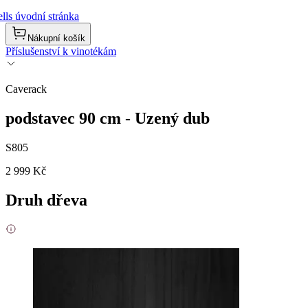
lls úvodní stránka
Nákupní košík
Příslušenství k vinotékám
Caverack
podstavec 90 cm - Uzený dub
S805
2 999 Kč
Druh dřeva