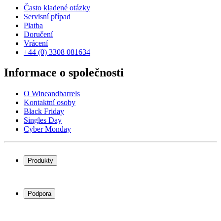
Často kladené otázky
Servisní případ
Platba
Doručení
Vrácení
+44 (0) 3308 081634
Informace o společnosti
O Wineandbarrels
Kontaktní osoby
Black Friday
Singles Day
Cyber Monday
Produkty
Chladničky na víno
Stojany na víno
Podpora
Vinný nábytek
Vinné sudy
Často kladené otázky
Příslušenství k vínu