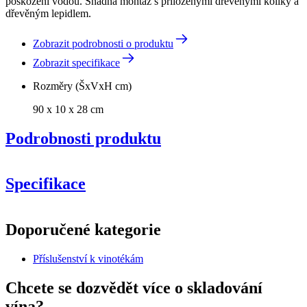
poškození vodou. Snadná montáž s přiloženými dřevěnými kolíky a
dřevěným lepidlem.
Zobrazit podrobnosti o produktu
Zobrazit specifikace
Rozměry (ŠxVxH cm)
90 x 10 x 28 cm
Podrobnosti produktu
Specifikace
Informace
Doporučené kategorie
Číslo produktu
S805
Příslušenství k vinotékám
Obecné
Doručení
Nesestaveno
Chcete se dozvědět více o skladování
Umístění
Podlaha
vína?