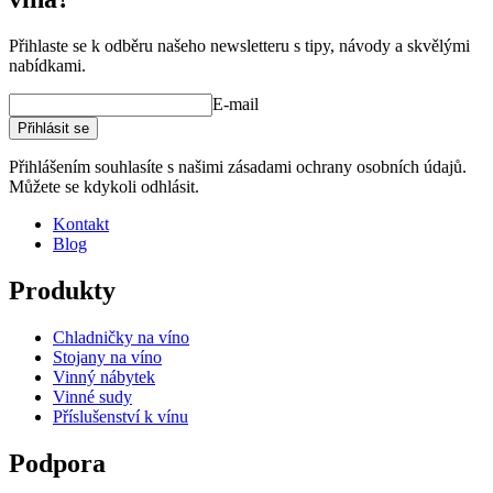
Výrobce
Caverack
Úprava
Uzený dub
Modulární
true
Přihlaste se k odběru našeho newsletteru s tipy, návody a skvělými
nabídkami.
Rozměry (ŠxVxH cm)
E-mail
Výška (cm)
10
Přihlásit se
Šířka (cm)
90
Vytvořte si vlastní uspořádání s těmito moduly v našem online
Hloubka (cm)
28
Přihlášením souhlasíte s našimi zásadami ochrany osobních údajů.
nástroji pro návrh vinného sklepa
Hmotnost (kg)
4.9
Můžete se kdykoli odhlásit.
Kontakt
Blog
Produkty
Chladničky na víno
Stojany na víno
Vinný nábytek
Vinné sudy
Příslušenství k vínu
Podpora