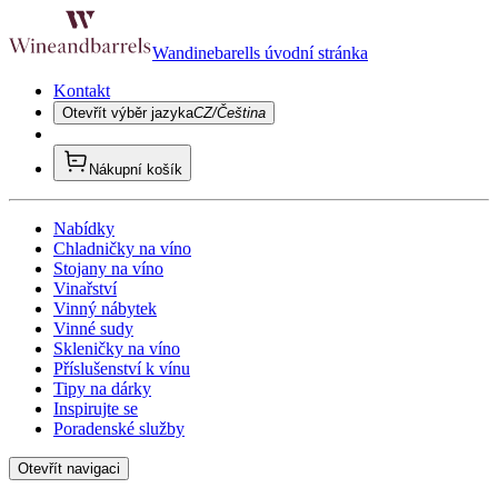
Wandinebarells úvodní stránka
Kontakt
Otevřít výběr jazyka
CZ/Čeština
Nákupní košík
Nabídky
Chladničky na víno
Stojany na víno
Vinařství
Vinný nábytek
Vinné sudy
Skleničky na víno
Příslušenství k vínu
Tipy na dárky
Inspirujte se
Poradenské služby
Otevřít navigaci