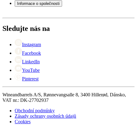
Servisní případ
Informace o společnosti
Platba
Doručení
O Wineandbarrels
Vrácení
Kontaktní osoby
+44 (0) 3308 081634
Black Friday
Sledujte nás na
Singles Day
Cyber Monday
Instagram
Facebook
LinkedIn
YouTube
Pinterest
Wineandbarrels A/S, Rønnevangsalle 8, 3400 Hillerød, Dánsko,
VAT nr.: DK-27702937
Obchodní podmínky
Zásady ochrany osobních údajů
Cookies