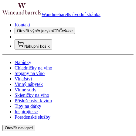
Wandinebarells úvodní stránka
Kontakt
Otevřít výběr jazyka
CZ/Čeština
Nákupní košík
Nabídky
Chladničky na víno
Stojany na víno
Vinařství
Vinný nábytek
Vinné sudy
Skleničky na víno
Příslušenství k vínu
Tipy na dárky
Inspirujte se
Poradenské služby
Otevřít navigaci