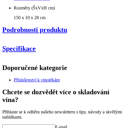
Rozměry (ŠxVxH cm)
150 x 10 x 28 cm
Podrobnosti produktu
NOVÝ MODEL ve vylepšené konstrukci a kvalitě dřeva.
Specifikace
Informace
Doporučené kategorie
Číslo produktu
S506
Příslušenství k vinotékám
Obecné
Doručení
Nesestaveno
Chcete se dozvědět více o skladování
Umístění
Podlaha
vína?
Výrobce
Caverack
Úprava
Dub
Modulární
true
Přihlaste se k odběru našeho newsletteru s tipy, návody a skvělými
nabídkami.
Rozměry (ŠxVxH cm)
E-mail