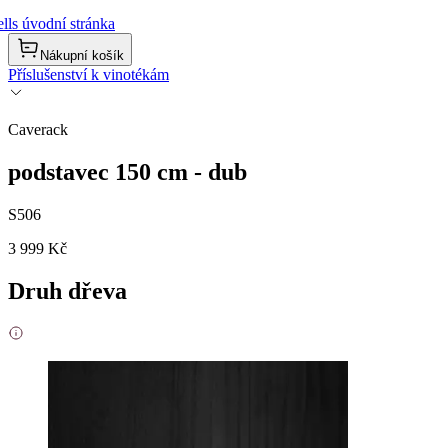
lls úvodní stránka
Nákupní košík
Příslušenství k vinotékám
Caverack
podstavec 150 cm - dub
S506
3 999 Kč
Druh dřeva