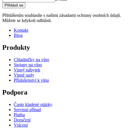
Výška (cm)
10
Přihlásit se
Šířka (cm)
150
Vytvořte si vlastní uspořádání s těmito moduly v našem online
Hloubka (cm)
28
nástroji pro návrh vinného sklepa
Přihlášením souhlasíte s našimi zásadami ochrany osobních údajů.
Hmotnost (kg)
4.9
Můžete se kdykoli odhlásit.
Kontakt
Blog
Produkty
Chladničky na víno
Stojany na víno
Vinný nábytek
Vinné sudy
Příslušenství k vínu
Podpora
Často kladené otázky
Servisní případ
Platba
Doručení
Vrácení