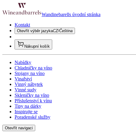
Wandinebarells úvodní stránka
Kontakt
Otevřít výběr jazyka
CZ/Čeština
Nákupní košík
Nabídky
Chladničky na víno
Stojany na víno
Vinařství
Vinný nábytek
Vinné sudy
Skleničky na víno
Příslušenství k vínu
Tipy na dárky
Inspirujte se
Poradenské služby
Otevřít navigaci