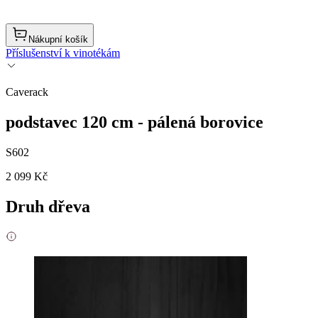
Nákupní košík
Příslušenství k vinotékám
Caverack
podstavec 120 cm - pálená borovice
S602
2 099 Kč
Druh dřeva