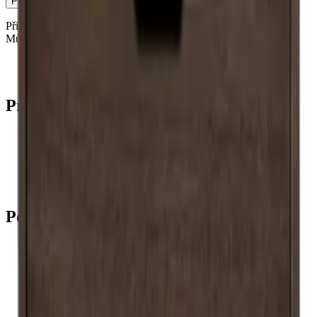
Přihlásit se
Přihlášením souhlasíte s našimi zásadami ochrany osobních údajů.
Můžete se kdykoli odhlásit.
Kontakt
Blog
Produkty
Chladničky na víno
Stojany na víno
Vinný nábytek
Vinné sudy
Příslušenství k vínu
Podpora
Často kladené otázky
Servisní případ
Platba
Doručení
Vrácení
+44 (0) 3308 081634