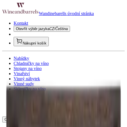
Wandinebarells úvodní stránka
Kontakt
Otevřít výběr jazyka
CZ/Čeština
Nákupní košík
Nabídky
Chladničky na víno
Stojany na víno
Vinařství
Vinný nábytek
Vinné sudy
Skleničky na víno
Příslušenství k vínu
Tipy na dárky
Inspirujte se
Poradenské služby
Otevřít navigaci