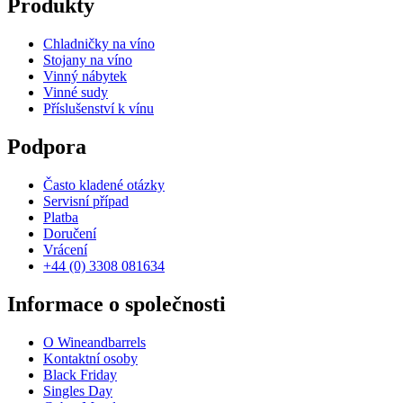
Produkty
Chladničky na víno
Stojany na víno
Vinný nábytek
Vinné sudy
Příslušenství k vínu
Podpora
Často kladené otázky
Servisní případ
Platba
Doručení
Vrácení
+44 (0) 3308 081634
Informace o společnosti
O Wineandbarrels
Kontaktní osoby
Black Friday
Singles Day