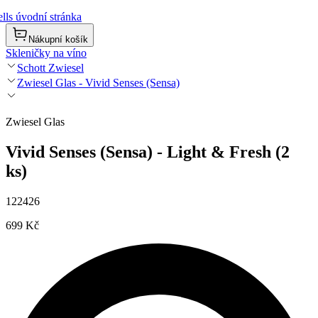
lls úvodní stránka
Nákupní košík
Skleničky na víno
Schott Zwiesel
Zwiesel Glas - Vivid Senses (Sensa)
Zwiesel Glas
Vivid Senses (Sensa) - Light & Fresh (2
ks)
122426
699 Kč