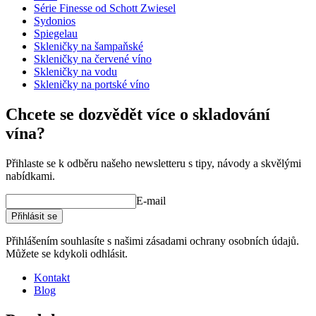
Kapacita (cl)
36.3
Série Finesse od Schott Zwiesel
Sydonios
Spiegelau
Skleničky na šampaňské
Skleničky na červené víno
Zjistěte více o správné péči o vaše sklenice na víno
Skleničky na vodu
Skleničky na portské víno
Chcete se dozvědět více o skladování
vína?
Přihlaste se k odběru našeho newsletteru s tipy, návody a skvělými
nabídkami.
E-mail
Přihlásit se
Přihlášením souhlasíte s našimi zásadami ochrany osobních údajů.
Můžete se kdykoli odhlásit.
Kontakt
Blog