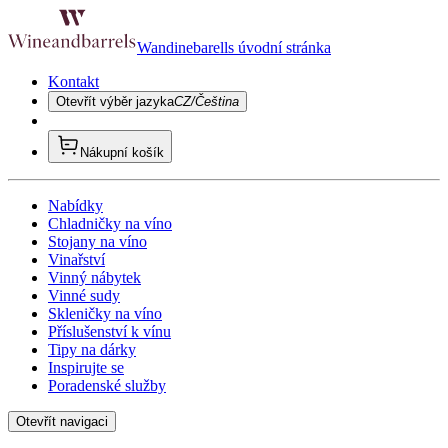
Wandinebarells úvodní stránka
Kontakt
Otevřít výběr jazyka
CZ/Čeština
Nákupní košík
Nabídky
Chladničky na víno
Stojany na víno
Vinařství
Vinný nábytek
Vinné sudy
Skleničky na víno
Příslušenství k vínu
Tipy na dárky
Inspirujte se
Poradenské služby
Otevřít navigaci