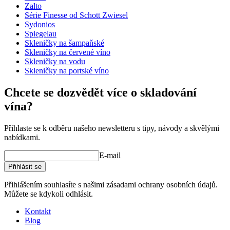
Průměr (cm)
10.5
Zalto
Kapacita (cl)
71
Série Finesse od Schott Zwiesel
Sydonios
wine glasses
Spiegelau
Skleničky na šampaňské
Status When Soldout
active
Skleničky na červené víno
Zjistěte více o správné péči o vaše sklenice na víno
Skleničky na vodu
Skleničky na portské víno
Chcete se dozvědět více o skladování
vína?
Přihlaste se k odběru našeho newsletteru s tipy, návody a skvělými
nabídkami.
E-mail
Přihlásit se
Přihlášením souhlasíte s našimi zásadami ochrany osobních údajů.
Můžete se kdykoli odhlásit.
Kontakt
Blog