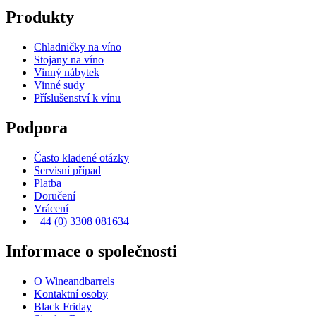
Produkty
Chladničky na víno
Stojany na víno
Vinný nábytek
Vinné sudy
Příslušenství k vínu
Podpora
Často kladené otázky
Servisní případ
Platba
Doručení
Vrácení
+44 (0) 3308 081634
Informace o společnosti
O Wineandbarrels
Kontaktní osoby
Black Friday