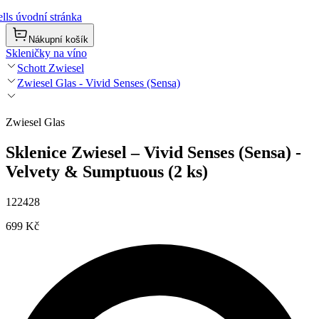
lls úvodní stránka
Nákupní košík
Skleničky na víno
Schott Zwiesel
Zwiesel Glas - Vivid Senses (Sensa)
Zwiesel Glas
Sklenice Zwiesel – Vivid Senses (Sensa) -
Velvety & Sumptuous (2 ks)
122428
699 Kč