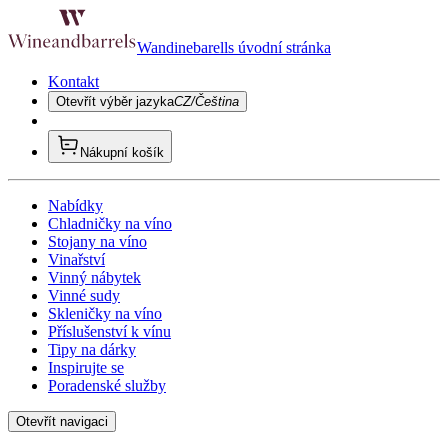
Wandinebarells úvodní stránka
Kontakt
Otevřít výběr jazyka
CZ/Čeština
Nákupní košík
Nabídky
Chladničky na víno
Stojany na víno
Vinařství
Vinný nábytek
Vinné sudy
Skleničky na víno
Příslušenství k vínu
Tipy na dárky
Inspirujte se
Poradenské služby
Otevřít navigaci