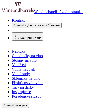
Wandinebarells úvodní stránka
Kontakt
Otevřít výběr jazyka
CZ/Čeština
Nákupní košík
Nabídky
Chladničky na víno
Stojany na víno
Vinařství
Vinný nábytek
Vinné sudy
Skleničky na víno
Příslušenství k vínu
Tipy na dárky
Inspirujte se
Poradenské služby
Otevřít navigaci