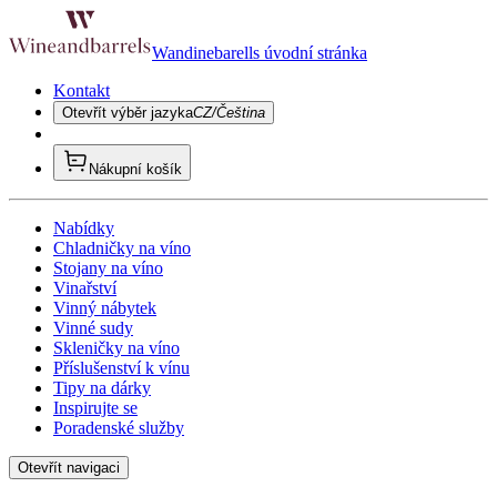
Wandinebarells úvodní stránka
Kontakt
Otevřít výběr jazyka
CZ/Čeština
Nákupní košík
Nabídky
Chladničky na víno
Stojany na víno
Vinařství
Vinný nábytek
Vinné sudy
Skleničky na víno
Příslušenství k vínu
Tipy na dárky
Inspirujte se
Poradenské služby
Otevřít navigaci