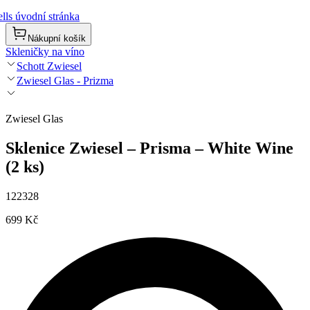
lls úvodní stránka
Nákupní košík
Skleničky na víno
Schott Zwiesel
Zwiesel Glas - Prizma
Zwiesel Glas
Sklenice Zwiesel – Prisma – White Wine
(2 ks)
122328
699 Kč