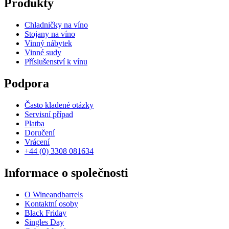
Produkty
Chladničky na víno
Stojany na víno
Vinný nábytek
Vinné sudy
Příslušenství k vínu
Podpora
Často kladené otázky
Servisní případ
Platba
Doručení
Vrácení
+44 (0) 3308 081634
Informace o společnosti
O Wineandbarrels
Kontaktní osoby
Black Friday
Singles Day