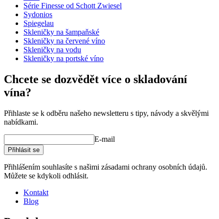
Série Finesse od Schott Zwiesel
Sydonios
Spiegelau
Skleničky na šampaňské
Zjistěte více o správné péči o vaše sklenice na víno
Skleničky na červené víno
Skleničky na vodu
Skleničky na portské víno
Chcete se dozvědět více o skladování
vína?
Přihlaste se k odběru našeho newsletteru s tipy, návody a skvělými
nabídkami.
E-mail
Přihlásit se
Přihlášením souhlasíte s našimi zásadami ochrany osobních údajů.
Můžete se kdykoli odhlásit.
Kontakt
Blog