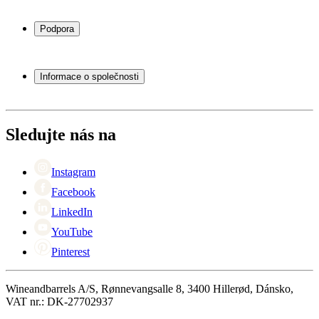
Chladničky na víno
Stojany na víno
Podpora
Vinný nábytek
Vinné sudy
Často kladené otázky
Příslušenství k vínu
Servisní případ
Informace o společnosti
Platba
Doručení
O Wineandbarrels
Vrácení
Kontaktní osoby
+44 (0) 3308 081634
Black Friday
Sledujte nás na
Singles Day
Cyber Monday
Instagram
Facebook
LinkedIn
YouTube
Pinterest
Wineandbarrels A/S, Rønnevangsalle 8, 3400 Hillerød, Dánsko,
VAT nr.: DK-27702937