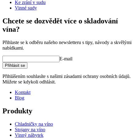
Výška (cm)
3.2
Ke zrání v sudu
Šířka (cm)
2.7
Vinné sudy
Hloubka (cm)
3.3
Chcete se dozvědět více o skladování
vína?
Přihlaste se k odběru našeho newsletteru s tipy, návody a skvělými
nabídkami.
E-mail
Přihlásit se
Přihlášením souhlasíte s našimi zásadami ochrany osobních údajů.
Můžete se kdykoli odhlásit.
Kontakt
Blog
Produkty
Chladničky na víno
Stojany na víno
Vinný nábytek