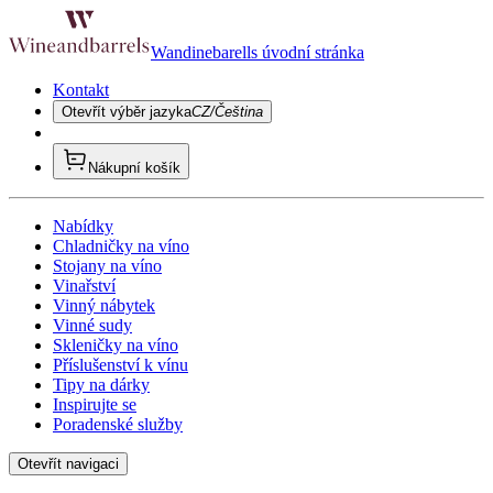
Wandinebarells úvodní stránka
Kontakt
Otevřít výběr jazyka
CZ/Čeština
Nákupní košík
Nabídky
Chladničky na víno
Stojany na víno
Vinařství
Vinný nábytek
Vinné sudy
Skleničky na víno
Příslušenství k vínu
Tipy na dárky
Inspirujte se
Poradenské služby
Otevřít navigaci