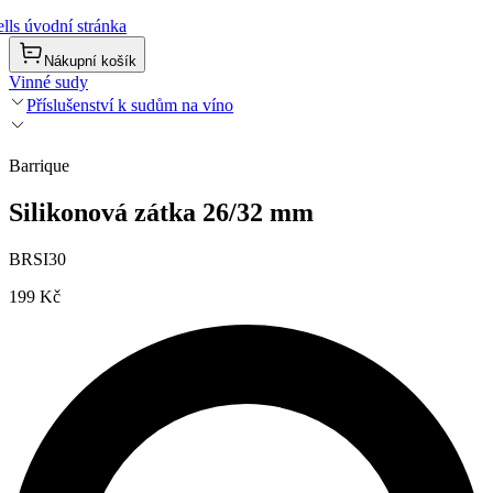
lls úvodní stránka
Nákupní košík
Vinné sudy
Příslušenství k sudům na víno
Barrique
Silikonová zátka 26/32 mm
BRSI30
199 Kč