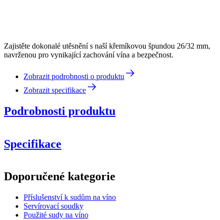
Zajistěte dokonalé utěsnění s naší křemíkovou špundou 26/32 mm,
navrženou pro vynikající zachování vína a bezpečnost.
Zobrazit podrobnosti o produktu
Zobrazit specifikace
Podrobnosti produktu
Specifikace
Informace
Doporučené kategorie
Číslo produktu
BRSI30
Příslušenství k sudům na víno
Rozměry (ŠxVxH cm)
Servírovací soudky
Hmotnost (kg)
0.07
Použité sudy na víno