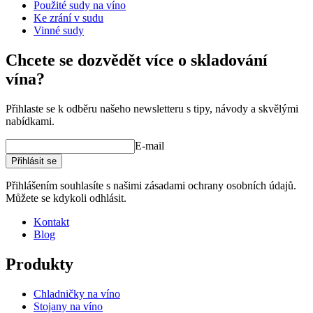
Hmotnost (kg)
0.06
Použité sudy na víno
Výška (cm)
3.1
Ke zrání v sudu
Šířka (cm)
2.2
Vinné sudy
Hloubka (cm)
2.8
Chcete se dozvědět více o skladování
vína?
Přihlaste se k odběru našeho newsletteru s tipy, návody a skvělými
nabídkami.
E-mail
Přihlásit se
Přihlášením souhlasíte s našimi zásadami ochrany osobních údajů.
Můžete se kdykoli odhlásit.
Kontakt
Blog
Produkty
Chladničky na víno
Stojany na víno