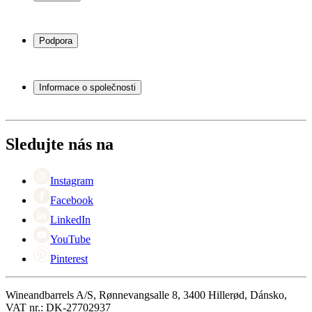
Chladničky na víno
Stojany na víno
Podpora
Vinný nábytek
Vinné sudy
Často kladené otázky
Příslušenství k vínu
Servisní případ
Informace o společnosti
Platba
Doručení
O Wineandbarrels
Vrácení
Kontaktní osoby
+44 (0) 3308 081634
Black Friday
Sledujte nás na
Singles Day
Cyber Monday
Instagram
Facebook
LinkedIn
YouTube
Pinterest
Wineandbarrels A/S, Rønnevangsalle 8, 3400 Hillerød, Dánsko,
VAT nr.: DK-27702937