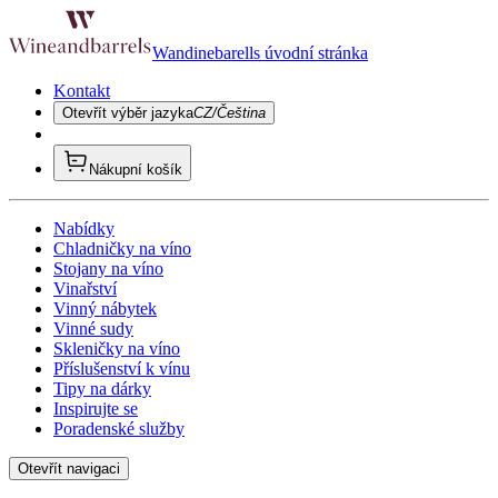
Wandinebarells úvodní stránka
Kontakt
Otevřít výběr jazyka
CZ/Čeština
Nákupní košík
Nabídky
Chladničky na víno
Stojany na víno
Vinařství
Vinný nábytek
Vinné sudy
Skleničky na víno
Příslušenství k vínu
Tipy na dárky
Inspirujte se
Poradenské služby
Otevřít navigaci