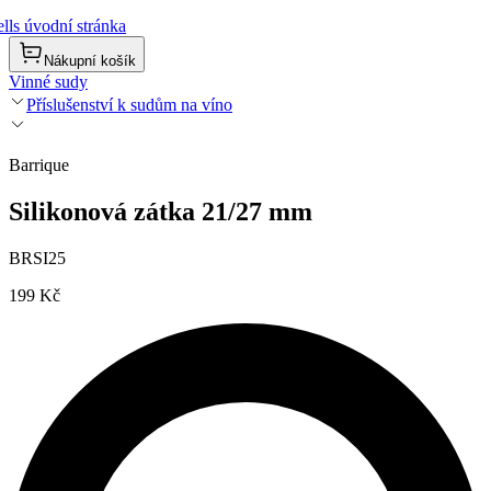
lls úvodní stránka
Nákupní košík
Vinné sudy
Příslušenství k sudům na víno
Barrique
Silikonová zátka 21/27 mm
BRSI25
199 Kč