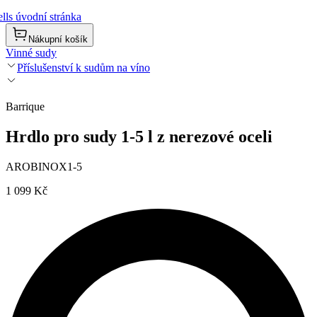
lls úvodní stránka
Nákupní košík
Vinné sudy
Příslušenství k sudům na víno
Barrique
Hrdlo pro sudy 1-5 l z nerezové oceli
AROBINOX1-5
1 099 Kč