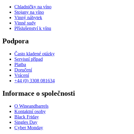
Chladničky na víno
Stojany na víno
Vinný nábytek
Vinné sudy
Příslušenství k vínu
Podpora
Často kladené otázky
Servisní případ
Platba
Doručení
Vrácení
+44 (0) 3308 081634
Informace o společnosti
O Wineandbarrels
Kontaktní osoby
Black Friday
Singles Day
Cyber Monday