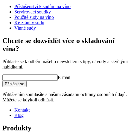
Příslušenství k sudům na víno
Rozměry (ŠxVxH cm)
Servírovací soudky
Hmotnost (kg)
0.2
Použité sudy na víno
Výška (cm)
2
Ke zrání v sudu
Hloubka (cm)
7
Vinné sudy
product extension
Chcete se dozvědět více o skladování
vína?
Status When Soldout
active
Přihlaste se k odběru našeho newsletteru s tipy, návody a skvělými
nabídkami.
E-mail
Přihlásit se
Přihlášením souhlasíte s našimi zásadami ochrany osobních údajů.
Můžete se kdykoli odhlásit.
Kontakt
Blog
Produkty