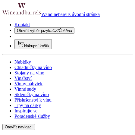
Wandinebarells úvodní stránka
Kontakt
Otevřít výběr jazyka
CZ/Čeština
Nákupní košík
Nabídky
Chladničky na víno
Stojany na víno
Vinařství
Vinný nábytek
Vinné sudy
Skleničky na víno
Příslušenství k vínu
Tipy na dárky
Inspirujte se
Poradenské služby
Otevřít navigaci