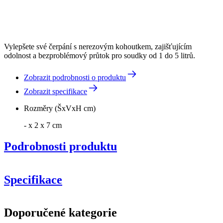
Vylepšete své čerpání s nerezovým kohoutkem, zajišťujícím
odolnost a bezproblémový průtok pro soudky od 1 do 5 litrů.
Zobrazit podrobnosti o produktu
Zobrazit specifikace
Rozměry (ŠxVxH cm)
- x 2 x 7 cm
Podrobnosti produktu
Specifikace
Informace
Doporučené kategorie
Číslo produktu
AROBINOX1-5