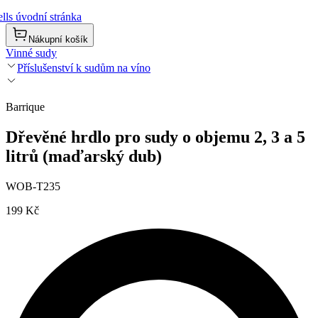
lls úvodní stránka
Nákupní košík
Vinné sudy
Příslušenství k sudům na víno
Barrique
Dřevěné hrdlo pro sudy o objemu 2, 3 a 5
litrů (maďarský dub)
WOB-T235
199 Kč