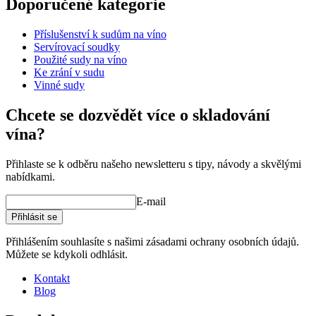
Doporučené kategorie
Číslo produktu
WOB-T235
Příslušenství k sudům na víno
Rozměry (ŠxVxH cm)
Servírovací soudky
Výška (cm)
10
Použité sudy na víno
Šířka (cm)
10
Ke zrání v sudu
Hmotnost (kg)
0.1
Vinné sudy
wine barrels
Chcete se dozvědět více o skladování
vína?
Status When Soldout
active
Přihlaste se k odběru našeho newsletteru s tipy, návody a skvělými
nabídkami.
E-mail
Přihlásit se
Přihlášením souhlasíte s našimi zásadami ochrany osobních údajů.
Můžete se kdykoli odhlásit.
Kontakt
Blog