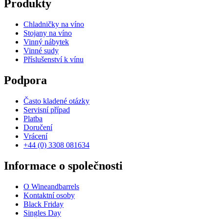
Produkty
Chladničky na víno
Stojany na víno
Vinný nábytek
Vinné sudy
Příslušenství k vínu
Podpora
Často kladené otázky
Servisní případ
Platba
Doručení
Vrácení
+44 (0) 3308 081634
Informace o společnosti
O Wineandbarrels
Kontaktní osoby
Black Friday
Singles Day