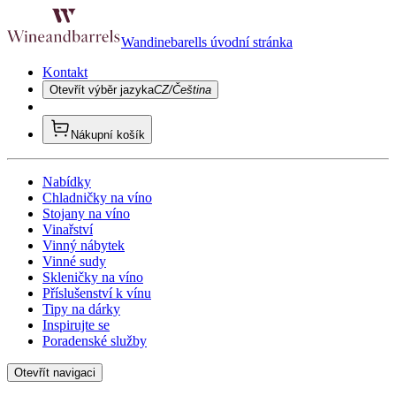
Wandinebarells úvodní stránka
Kontakt
Otevřít výběr jazyka
CZ/Čeština
Nákupní košík
Nabídky
Chladničky na víno
Stojany na víno
Vinařství
Vinný nábytek
Vinné sudy
Skleničky na víno
Příslušenství k vínu
Tipy na dárky
Inspirujte se
Poradenské služby
Otevřít navigaci