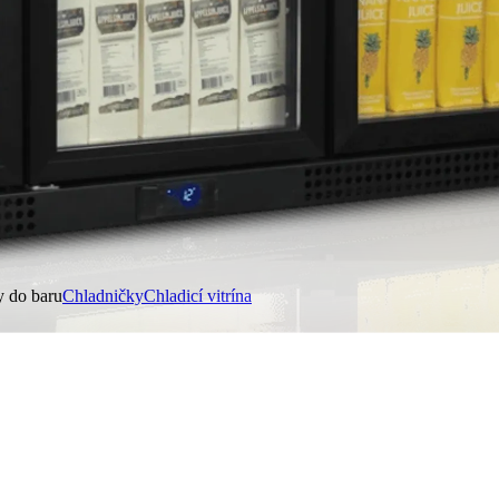
y do baru
Chladničky
Chladicí vitrína