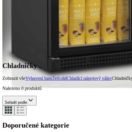
Chladničky do baru
Zobrazit vše
Vybavení baru
Tefcold
Chladící nápojový válec
Chladničk
Nalezeno 0 produktů
Seřadit podle
Doporučené kategorie