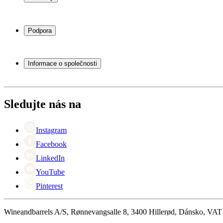
Chladničky na víno
Stojany na víno
Podpora
Vinný nábytek
Vinné sudy
Často kladené otázky
Příslušenství k vínu
Servisní případ
Informace o společnosti
Platba
Doručení
O Wineandbarrels
Vrácení
Kontaktní osoby
+44 (0) 3308 081634
Black Friday
Sledujte nás na
Singles Day
Cyber Monday
Instagram
Facebook
LinkedIn
YouTube
Pinterest
Wineandbarrels A/S, Rønnevangsalle 8, 3400 Hillerød, Dánsko, VA