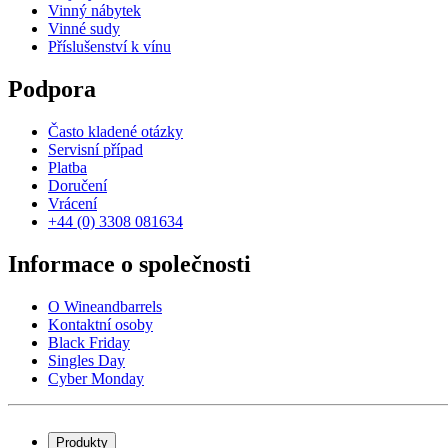
Vinný nábytek
Vinné sudy
Příslušenství k vínu
Podpora
Často kladené otázky
Servisní případ
Platba
Doručení
Vrácení
+44 (0) 3308 081634
Informace o společnosti
O Wineandbarrels
Kontaktní osoby
Black Friday
Singles Day
Cyber Monday
Produkty