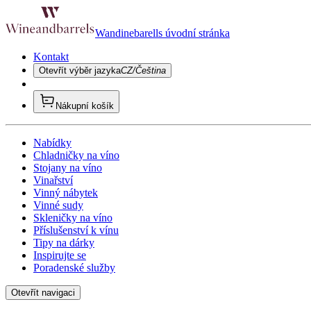
Wandinebarells úvodní stránka
Kontakt
Otevřít výběr jazyka
CZ/Čeština
Nákupní košík
Nabídky
Chladničky na víno
Stojany na víno
Vinařství
Vinný nábytek
Vinné sudy
Skleničky na víno
Příslušenství k vínu
Tipy na dárky
Inspirujte se
Poradenské služby
Otevřít navigaci