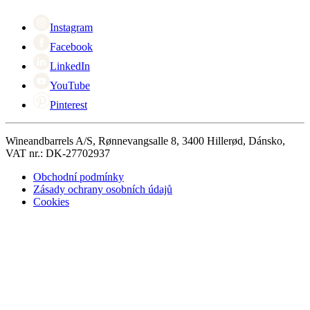
Cyber Monday
Instagram
Facebook
LinkedIn
YouTube
Pinterest
Wineandbarrels A/S, Rønnevangsalle 8, 3400 Hillerød, Dánsko,
VAT nr.: DK-27702937
Obchodní podmínky
Zásady ochrany osobních údajů
Cookies